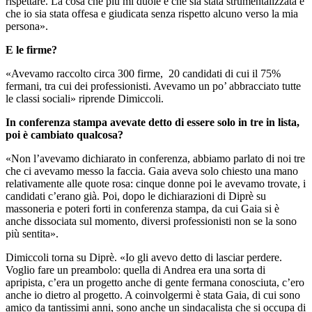
rispettare. La cosa che più mi duole è che sia stata strumentalizzata e
che io sia stata offesa e giudicata senza rispetto alcuno verso la mia
persona».
E le firme?
«Avevamo raccolto circa 300 firme, 20 candidati di cui il 75%
fermani, tra cui dei professionisti. Avevamo un po’ abbracciato tutte
le classi sociali» riprende Dimiccoli.
In conferenza stampa avevate detto di essere solo in tre in lista,
poi è cambiato qualcosa?
«Non l’avevamo dichiarato in conferenza, abbiamo parlato di noi tre
che ci avevamo messo la faccia.
Gaia aveva solo chiesto una mano
relativamente alle quote rosa: cinque donne poi le avevamo trovate, i
candidati c’erano già. Poi, dopo le dichiarazioni di Diprè su
massoneria e poteri forti in conferenza stampa, da cui Gaia si è
anche dissociata sul momento, diversi professionisti non se la sono
più sentita».
Dimiccoli torna su Diprè.
«Io gli avevo detto di lasciar perdere.
Voglio fare un preambolo: quella di Andrea era una sorta di
apripista, c’era un progetto anche di gente fermana conosciuta, c’ero
anche io dietro al progetto. A coinvolgermi è stata Gaia, di cui sono
amico da tantissimi anni, sono anche un sindacalista che si occupa di