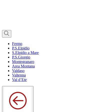
Fermo
P.S.Elpidio
S.Elpidio a Mare
P.S.Giorgio
Montegranaro
Area Montana
Valdaso
Valtenna
Val d’Ete