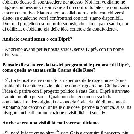
abbiamo deciso di soprassedere per adesso. N
oi non vogliamo né
litigare con nessuno, né arrivare ad un confronto tale che non possa
essere costruttivo.
Siamo aperti a collaborare anche con chi verrà
eletto: se qualcuno vorrà confrontarsi con noi, siamo disponibili.
Dietro al progetto ci sono professionisti, chi si occupa di sanità, chi
di edilizia, e abbiamo già delle idee concrete da condividere».
Andrete avanti senza o con Diprè?
«
Andremo avanti per la nostra strada, senza Diprè, con un nome
diverso».
Pensate di escludere dai vostri programmi le proposte di Diprè,
come quella avanzata sulla Casina delle Rose?
«
Sì, tra le nostre idee non c’è la riapertura delle case chiuse. Sono
problemi di carattere nazionale che non ci riguardano. Chi ha avuto
l’idea di partire con il progetto politico è stata Gaia. Diprè è arrivato
tramite un’altra persona. Qualcuno che lei conosceva lo ha
contattato. Le idee originali nascono da Gaia, da più di un anno fa.
Abbiamo poi cercato di unire le due cose, perché la politica, si sa, ha
bisogno anche di comunicazione e visibilità sui social».
Anche se era una visibilità controversa, diciamo.
«Sì, però le idee erano altre. È stata Gaia a costruire il progetto, più