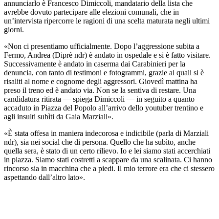
annunciarlo è Francesco Dimiccoli, mandatario della lista che
avrebbe dovuto partecipare alle elezioni comunali, che in
un’intervista ripercorre le ragioni di una scelta maturata negli ultimi
giorni.
«Non ci presentiamo ufficialmente. Dopo l’aggressione subita a
Fermo, Andrea (Diprè ndr) è andato in ospedale e si è fatto visitare.
Successivamente è andato in caserma dai Carabinieri per la
denuncia, con tanto di testimoni e fotogrammi, grazie ai quali si è
risaliti al nome e cognome degli aggressori. Giovedì mattina ha
preso il treno ed è andato via. Non se la sentiva di restare. Una
candidatura ritirata — spiega Dimiccoli — in seguito a quanto
accaduto in Piazza del Popolo all’arrivo dello youtuber trentino e
agli insulti subìti da Gaia Marziali».
«È stata offesa in maniera indecorosa e indicibile (parla di Marziali
ndr), sia nei social che di persona. Quello che ha subìto, anche
quella sera, è stato di un certo rilievo. Io e lei siamo stati accerchiati
in piazza. Siamo stati costretti a scappare da una scalinata. Ci hanno
rincorso sia in macchina che a piedi. Il mio terrore era che ci stessero
aspettando dall’altro lato».