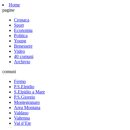
Home
pagine
Cronaca
Sport
Economia
Politica
Young
Benessere
Video
40 comuni
Archivio
comuni
Fermo
P.S.Elpidio
S.Elpidio a Mare
P.S.Giorgio
Montegranaro
Area Montana
Valdaso
Valtenna
Val d’Ete