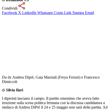
Condividi
Facebook
X
LinkedIn
Whatsapp
Copia Link
Stampa
Email
Da dx Andrea Diprè, Gaia Marziali (Freya Ferrari) e Francesco
Dimiccoli
di
Silvia Ilari
I dipreisti lasciano il campo. Il partito omonimo che aveva fatto
irruzione sulla scena politica fermana con la discussa candidatura a
sindaco di Andrea DiPrè il 24 e 25 maggio non sarà della partita. Ad