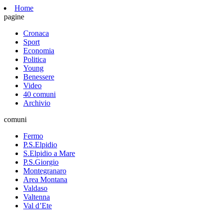
Home
pagine
Cronaca
Sport
Economia
Politica
Young
Benessere
Video
40 comuni
Archivio
comuni
Fermo
P.S.Elpidio
S.Elpidio a Mare
P.S.Giorgio
Montegranaro
Area Montana
Valdaso
Valtenna
Val d’Ete