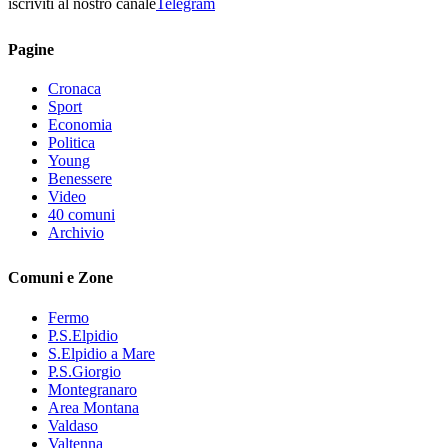
iscriviti al nostro canale
Telegram
Pagine
Cronaca
Sport
Economia
Politica
Young
Benessere
Video
40 comuni
Archivio
Comuni e Zone
Fermo
P.S.Elpidio
S.Elpidio a Mare
P.S.Giorgio
Montegranaro
Area Montana
Valdaso
Valtenna