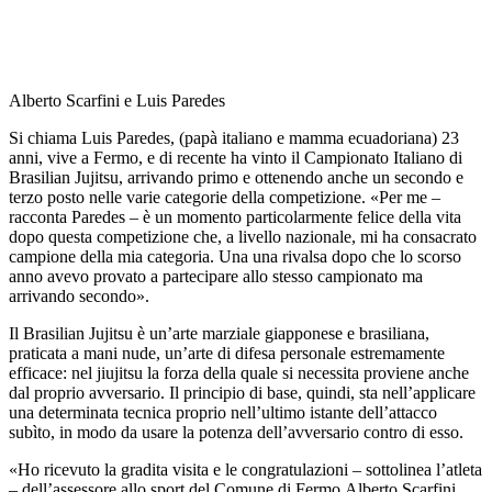
Alberto Scarfini e Luis Paredes
Si chiama Luis Paredes, (papà italiano e mamma ecuadoriana) 23
anni, vive a Fermo, e di recente ha vinto il Campionato Italiano di
Brasilian Jujitsu, arrivando primo e ottenendo anche un secondo e
terzo posto nelle varie categorie della competizione.
«
Per me –
racconta Paredes – è un momento particolarmente felice della vita
dopo questa competizione che, a livello nazionale, mi ha consacrato
campione della mia categoria. Una una rivalsa dopo che lo scorso
anno avevo provato a partecipare allo stesso campionato ma
arrivando secondo
»
.
Il Brasilian Jujitsu è un’arte marziale giapponese e brasiliana,
praticata a mani nude, un’arte di difesa personale estremamente
efficace: nel jiujitsu la forza della quale si necessita proviene anche
dal proprio avversario. Il principio di base, quindi, sta nell’applicare
una determinata tecnica proprio nell’ultimo istante dell’attacco
subìto, in modo da usare la potenza dell’avversario contro di esso.
«
Ho
ricevuto la gradita visita e le congratulazioni – sottolinea l’atleta
– dell’assessore allo sport del Comune di Fermo
Alberto Scarfini