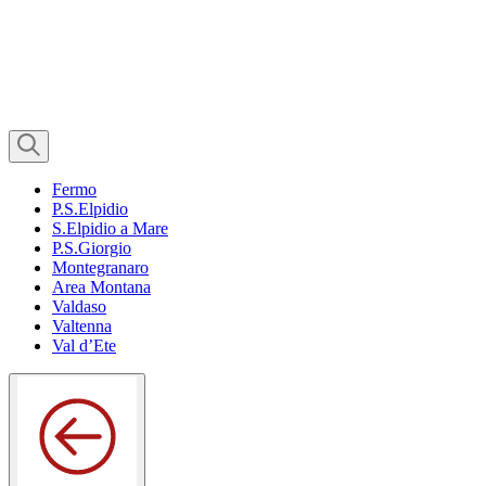
Fermo
P.S.Elpidio
S.Elpidio a Mare
P.S.Giorgio
Montegranaro
Area Montana
Valdaso
Valtenna
Val d’Ete