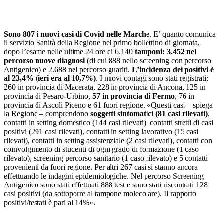
Sono 807 i nuovi casi di Covid nelle Marche
. E’ quanto comunica
il servizio Sanità della Regione nel primo bollettino di giornata,
dopo l’esame nelle ultime 24 ore di 6.140
tamponi: 3.452 nel
percorso nuove diagnosi
(di cui 888 nello screening con percorso
Antigenico) e 2.688 nel percorso guariti.
L’incidenza dei positivi è
al 23,4% (ieri era al 10,7%)
. I nuovi contagi sono stati registrati:
260 in provincia di Macerata, 228 in provincia di Ancona, 125 in
provincia di Pesaro-Urbino,
57 in provincia di Fermo
, 76 in
provincia di Ascoli Piceno e 61 fuori regione. «Questi casi – spiega
la Regione – comprendono
soggetti sintomatici (81 casi rilevati)
,
contatti in setting domestico (144 casi rilevati), contatti stretti di casi
positivi (291 casi rilevati), contatti in setting lavorativo (15 casi
rilevati), contatti in setting assistenziale (2 casi rilevati), contatti con
coinvolgimento di studenti di ogni grado di formazione (1 caso
rilevato), screening percorso sanitario (1 caso rilevato) e 5 contatti
provenienti da fuori regione. Per altri 267 casi si stanno ancora
effettuando le indagini epidemiologiche. Nel percorso Screening
Antigenico sono stati effettuati 888 test e sono stati riscontrati 128
casi positivi (da sottoporre al tampone molecolare). Il rapporto
positivi/testati è pari al 14%».