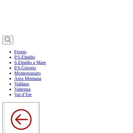
Fermo
P.S.Elpidio
S.Elpidio a Mare
P.S.Giorgio
Montegranaro
Area Montana
Valdaso
Valtenna
Val d’Ete