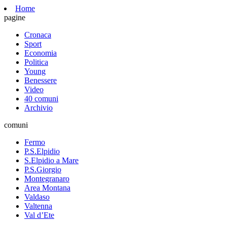
Home
pagine
Cronaca
Sport
Economia
Politica
Young
Benessere
Video
40 comuni
Archivio
comuni
Fermo
P.S.Elpidio
S.Elpidio a Mare
P.S.Giorgio
Montegranaro
Area Montana
Valdaso
Valtenna
Val d’Ete