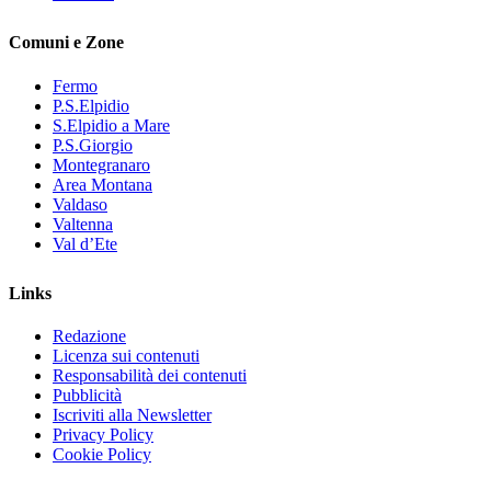
Comuni e Zone
Fermo
P.S.Elpidio
S.Elpidio a Mare
P.S.Giorgio
Montegranaro
Area Montana
Valdaso
Valtenna
Val d’Ete
Links
Redazione
Licenza sui contenuti
Responsabilità dei contenuti
Pubblicità
Iscriviti alla Newsletter
Privacy Policy
Cookie Policy