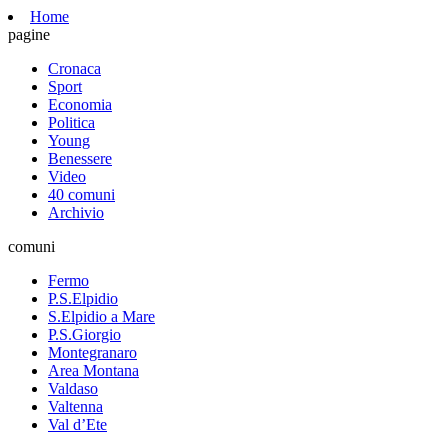
Home
pagine
Cronaca
Sport
Economia
Politica
Young
Benessere
Video
40 comuni
Archivio
comuni
Fermo
P.S.Elpidio
S.Elpidio a Mare
P.S.Giorgio
Montegranaro
Area Montana
Valdaso
Valtenna
Val d’Ete