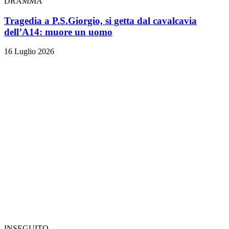
DRAMMA
Tragedia a P.S.Giorgio, si getta dal cavalcavia
dell’A14: muore un uomo
16 Luglio 2026
INSEGUITO