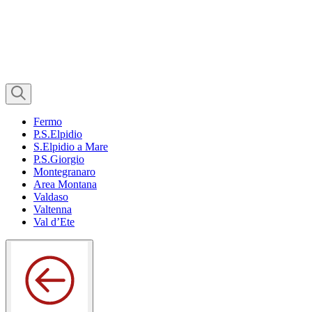
Fermo
P.S.Elpidio
S.Elpidio a Mare
P.S.Giorgio
Montegranaro
Area Montana
Valdaso
Valtenna
Val d’Ete