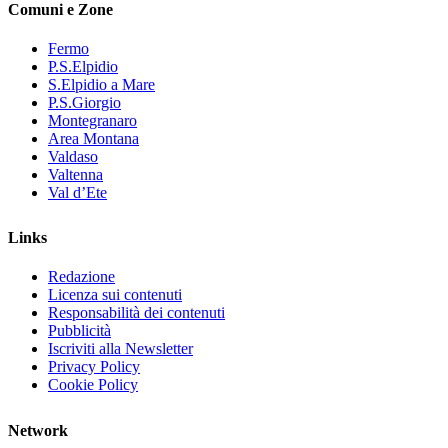
Comuni e Zone
Fermo
P.S.Elpidio
S.Elpidio a Mare
P.S.Giorgio
Montegranaro
Area Montana
Valdaso
Valtenna
Val d’Ete
Links
Redazione
Licenza sui contenuti
Responsabilità dei contenuti
Pubblicità
Iscriviti alla Newsletter
Privacy Policy
Cookie Policy
Network