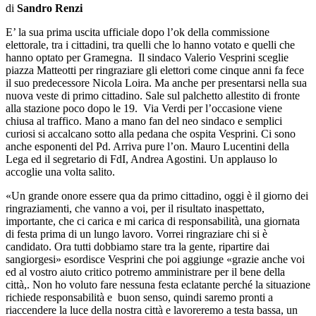
di
Sandro Renzi
E’ la sua prima uscita ufficiale dopo l’ok della commissione
elettorale, tra i cittadini, tra quelli che lo hanno votato e quelli che
hanno optato per Gramegna. Il sindaco Valerio Vesprini sceglie
piazza Matteotti per ringraziare gli elettori come cinque anni fa fece
il suo predecessore Nicola Loira. Ma anche per presentarsi nella sua
nuova veste di primo cittadino. Sale sul palchetto allestito di fronte
alla stazione poco dopo le 19. Via Verdi per l’occasione viene
chiusa al traffico. Mano a mano fan del neo sindaco e semplici
curiosi si accalcano sotto alla pedana che ospita Vesprini. Ci sono
anche esponenti del Pd. Arriva pure l’on. Mauro Lucentini della
Lega ed il segretario di FdI, Andrea Agostini. Un applauso lo
accoglie una volta salito.
«Un grande onore essere qua da primo cittadino, oggi è il giorno dei
ringraziamenti, che vanno a voi, per il risultato inaspettato,
importante, che ci carica e mi carica di responsabilità, una giornata
di festa prima di un lungo lavoro. Vorrei ringraziare chi si è
candidato. Ora tutti dobbiamo stare tra la gente, ripartire dai
sangiorgesi» esordisce Vesprini che poi aggiunge «grazie anche voi
ed al vostro aiuto critico potremo amministrare per il bene della
città,. Non ho voluto fare nessuna festa eclatante perché la situazione
richiede responsabilità e buon senso, quindi saremo pronti a
riaccendere la luce della nostra città e lavoreremo a testa bassa, un