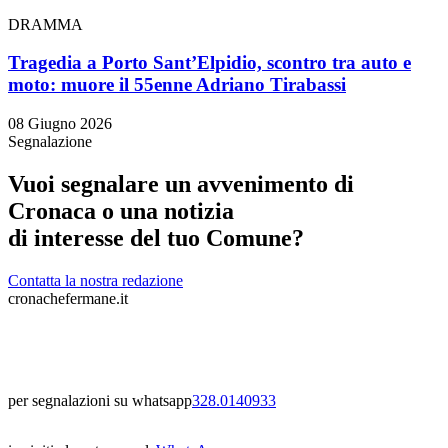
DRAMMA
Tragedia a Porto Sant’Elpidio, scontro tra auto e
moto: muore il 55enne Adriano Tirabassi
08 Giugno 2026
Segnalazione
Vuoi segnalare un avvenimento di
Cronaca o una notizia
di interesse del tuo Comune?
Contatta la nostra redazione
cronachefermane.it
per segnalazioni su whatsapp
328.0140933