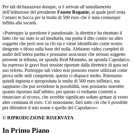
Per tali dichiarazioni dunque, si è arrivati all’annullamento
dell’inibizione del presidente
Fausto Rogante,
al quale però resta
l’amaro in bocca per la multa di 500 euro che è stata comunque
inflitta alla società.
«Purtroppo la questione è paradossale, la direttrice ha ritrattato il
fatto che sia stato io ad insultarla, ma punta il dito contro un altro
soggetto che però non sa chi sia e viene identificato come nostro
dirigente o tifoso sulla base del nulla. Abbiamo video completi di
audio dell’intera partita e possiamo assicurare che nessun soggetto
presente in tribuna, ne sponda Real Montalto, ne sponda Capodarco,
ha espresso le gravi frasi sessiste riportate dalla direttrice di gara nel
suo referto. Purtroppo tali video non possono essere utilizzati come
prova nelle sedi competenti, questo ci dispiace molto. Riteniamo
quindi ingiusta e spropositata la multa di 500 euro inflittaci, ma
sappiamo che pur avendone la possibilità, non possiamo smentire
quanto riportato dall’arbitro, per questo ci vediamo costretti a
rinunciare al ricorso, che avrebbe significato soltato gettare al vento
altre centinaia di euro. Ciò nonostante, farò tutto ciò che è possibile
per difendere il mio nome e quello del Capodarco».
© RIPRODUZIONE RISERVATA
In Primo Piano