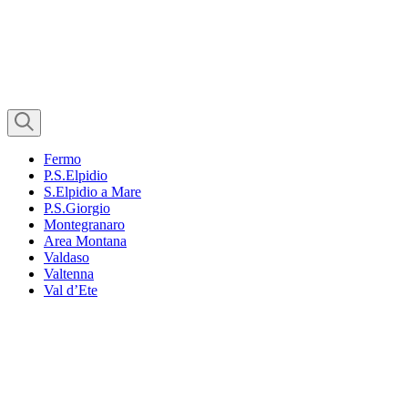
Fermo
P.S.Elpidio
S.Elpidio a Mare
P.S.Giorgio
Montegranaro
Area Montana
Valdaso
Valtenna
Val d’Ete