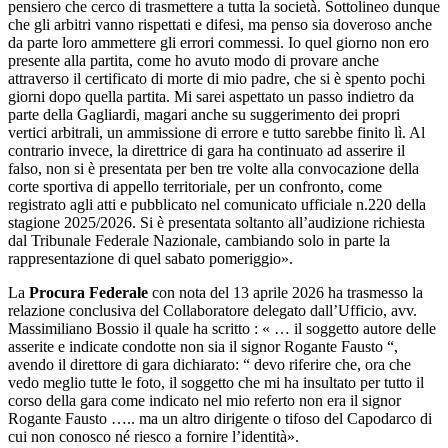
pensiero che cerco di trasmettere a tutta la società. Sottolineo dunque
che gli arbitri vanno rispettati e difesi, ma penso sia doveroso anche
da parte loro ammettere gli errori commessi. Io quel giorno non ero
presente alla partita, come ho avuto modo di provare anche
attraverso il certificato di morte di mio padre, che si è spento pochi
giorni dopo quella partita. Mi sarei aspettato un passo indietro da
parte della Gagliardi, magari anche su suggerimento dei propri
vertici arbitrali, un ammissione di errore e tutto sarebbe finito lì. Al
contrario invece, la direttrice di gara ha continuato ad asserire il
falso, non si è presentata per ben tre volte alla convocazione della
corte sportiva di appello territoriale, per un confronto, come
registrato agli atti e pubblicato nel comunicato ufficiale n.220 della
stagione 2025/2026. Si è presentata soltanto all’audizione richiesta
dal Tribunale Federale Nazionale, cambiando solo in parte la
rappresentazione di quel sabato pomeriggio».
La
Procura Federale
con nota del 13 aprile 2026 ha trasmesso la
relazione conclusiva del Collaboratore delegato dall’Ufficio, avv.
Massimiliano Bossio il quale ha scritto : « … il soggetto autore delle
asserite e indicate condotte non sia il signor Rogante Fausto “,
avendo il direttore di gara dichiarato: “ devo riferire che, ora che
vedo meglio tutte le foto, il soggetto che mi ha insultato per tutto il
corso della gara come indicato nel mio referto non era il signor
Rogante Fausto ….. ma un altro dirigente o tifoso del Capodarco di
cui non conosco né riesco a fornire l’identità».