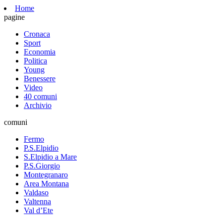
Home
pagine
Cronaca
Sport
Economia
Politica
Young
Benessere
Video
40 comuni
Archivio
comuni
Fermo
P.S.Elpidio
S.Elpidio a Mare
P.S.Giorgio
Montegranaro
Area Montana
Valdaso
Valtenna
Val d’Ete