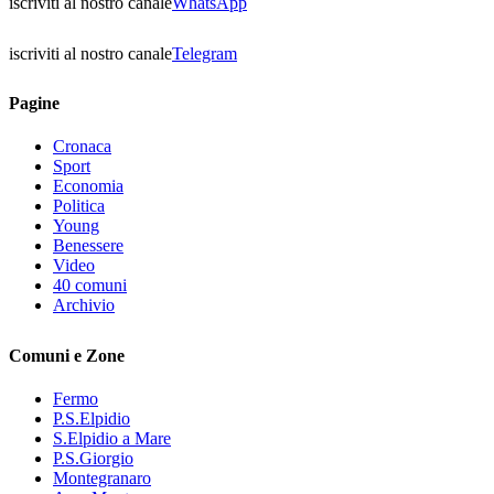
iscriviti al nostro canale
WhatsApp
iscriviti al nostro canale
Telegram
Pagine
Cronaca
Sport
Economia
Politica
Young
Benessere
Video
40 comuni
Archivio
Comuni e Zone
Fermo
P.S.Elpidio
S.Elpidio a Mare
P.S.Giorgio
Montegranaro