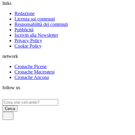
links
Redazione
Licenza sui contenuti
Responsabilità dei contenuti
Pubblicità
Iscriviti alla Newsletter
Privacy Policy
Cookie Policy
network
Cronache Picene
Cronache Maceratesi
Cronache Ancona
follow us
Ricerca
per: