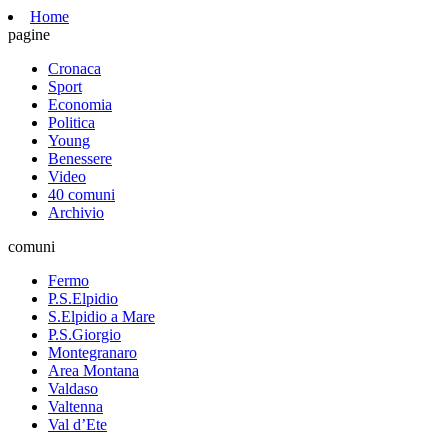
Home
pagine
Cronaca
Sport
Economia
Politica
Young
Benessere
Video
40 comuni
Archivio
comuni
Fermo
P.S.Elpidio
S.Elpidio a Mare
P.S.Giorgio
Montegranaro
Area Montana
Valdaso
Valtenna
Val d’Ete