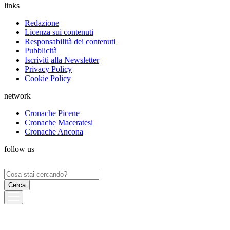
links
Redazione
Licenza sui contenuti
Responsabilità dei contenuti
Pubblicità
Iscriviti alla Newsletter
Privacy Policy
Cookie Policy
network
Cronache Picene
Cronache Maceratesi
Cronache Ancona
follow us
Ricerca
per: