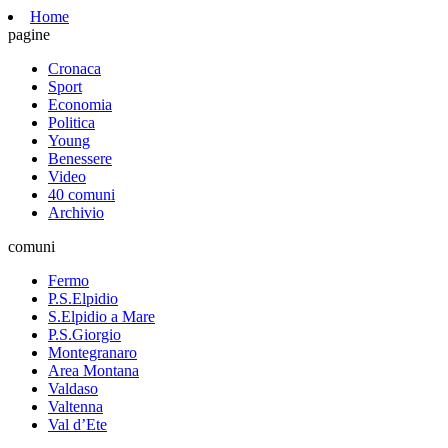
Home
pagine
Cronaca
Sport
Economia
Politica
Young
Benessere
Video
40 comuni
Archivio
comuni
Fermo
P.S.Elpidio
S.Elpidio a Mare
P.S.Giorgio
Montegranaro
Area Montana
Valdaso
Valtenna
Val d’Ete