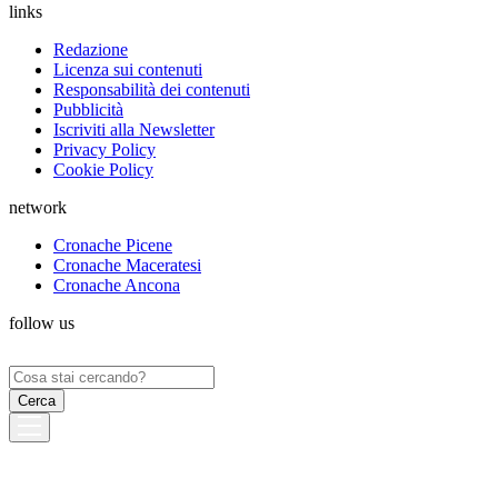
links
Redazione
Licenza sui contenuti
Responsabilità dei contenuti
Pubblicità
Iscriviti alla Newsletter
Privacy Policy
Cookie Policy
network
Cronache Picene
Cronache Maceratesi
Cronache Ancona
follow us
Ricerca
per: