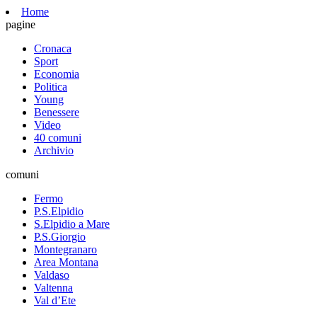
Home
pagine
Cronaca
Sport
Economia
Politica
Young
Benessere
Video
40 comuni
Archivio
comuni
Fermo
P.S.Elpidio
S.Elpidio a Mare
P.S.Giorgio
Montegranaro
Area Montana
Valdaso
Valtenna
Val d’Ete