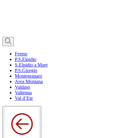
Fermo
P.S.Elpidio
S.Elpidio a Mare
P.S.Giorgio
Montegranaro
Area Montana
Valdaso
Valtenna
Val d’Ete