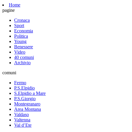
Home
pagine
Cronaca
Sport
Economia
Politica
Young
Benessere
Video
40 comuni
Archivio
comuni
Fermo
P.S.Elpidio
S.Elpidio a Mare
P.S.Giorgio
Montegranaro
Area Montana
Valdaso
Valtenna
Val d’Ete