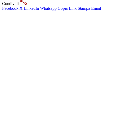
Condividi
Facebook
X
LinkedIn
Whatsapp
Copia Link
Stampa
Email