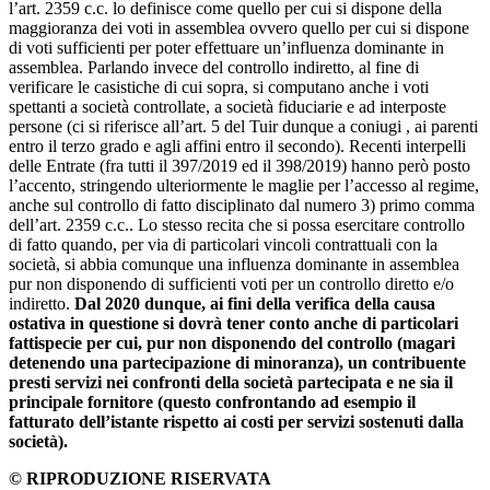
l’art. 2359 c.c. lo definisce come quello per cui si dispone della
maggioranza dei voti in assemblea ovvero quello per cui si dispone
di voti sufficienti per poter effettuare un’influenza dominante in
assemblea. Parlando invece del controllo indiretto, al fine di
verificare le casistiche di cui sopra, si computano anche i voti
spettanti a società controllate, a società fiduciarie e ad interposte
persone (ci si riferisce all’art. 5 del Tuir dunque a coniugi , ai parenti
entro il terzo grado e agli affini entro il secondo). Recenti interpelli
delle Entrate (fra tutti il 397/2019 ed il 398/2019) hanno però posto
l’accento, stringendo ulteriormente le maglie per l’accesso al regime,
anche sul controllo di fatto disciplinato dal numero 3) primo comma
dell’art. 2359 c.c.. Lo stesso recita che si possa esercitare controllo
di fatto quando, per via di particolari vincoli contrattuali con la
società, si abbia comunque una influenza dominante in assemblea
pur non disponendo di sufficienti voti per un controllo diretto e/o
indiretto.
Dal 2020 dunque, ai fini della verifica della causa
ostativa in questione si dovrà tener conto anche di particolari
fattispecie per cui, pur non disponendo del controllo (magari
detenendo una partecipazione di minoranza), un contribuente
presti servizi nei confronti della società partecipata e ne sia il
principale fornitore (questo confrontando ad esempio il
fatturato dell’istante rispetto ai costi per servizi sostenuti dalla
società).
© RIPRODUZIONE RISERVATA