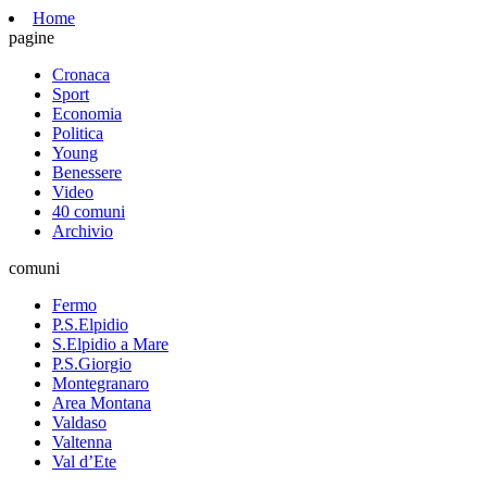
Home
pagine
Cronaca
Sport
Economia
Politica
Young
Benessere
Video
40 comuni
Archivio
comuni
Fermo
P.S.Elpidio
S.Elpidio a Mare
P.S.Giorgio
Montegranaro
Area Montana
Valdaso
Valtenna
Val d’Ete