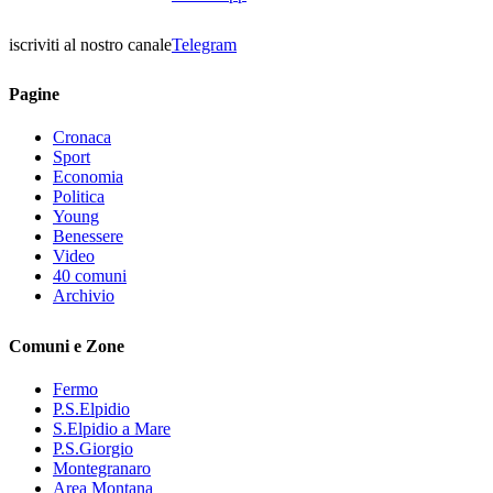
iscriviti al nostro canale
Telegram
Pagine
Cronaca
Sport
Economia
Politica
Young
Benessere
Video
40 comuni
Archivio
Comuni e Zone
Fermo
P.S.Elpidio
S.Elpidio a Mare
P.S.Giorgio
Montegranaro
Area Montana