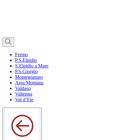
Fermo
P.S.Elpidio
S.Elpidio a Mare
P.S.Giorgio
Montegranaro
Area Montana
Valdaso
Valtenna
Val d’Ete