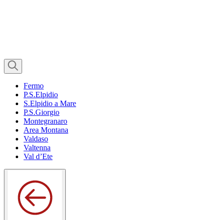
Fermo
P.S.Elpidio
S.Elpidio a Mare
P.S.Giorgio
Montegranaro
Area Montana
Valdaso
Valtenna
Val d’Ete