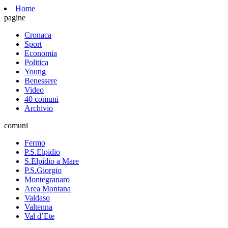
Home
pagine
Cronaca
Sport
Economia
Politica
Young
Benessere
Video
40 comuni
Archivio
comuni
Fermo
P.S.Elpidio
S.Elpidio a Mare
P.S.Giorgio
Montegranaro
Area Montana
Valdaso
Valtenna
Val d’Ete