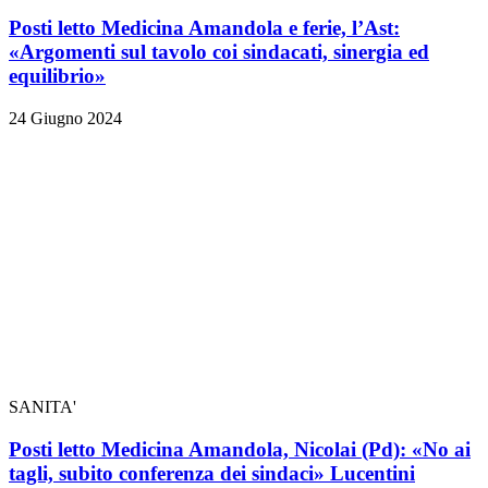
Posti letto Medicina Amandola e ferie, l’Ast:
«Argomenti sul tavolo coi sindacati, sinergia ed
equilibrio»
24 Giugno 2024
SANITA'
Posti letto Medicina Amandola, Nicolai (Pd): «No ai
tagli, subito conferenza dei sindaci» Lucentini