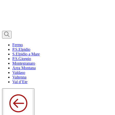
Fermo
P.S.Elpidio
S.Elpidio a Mare
P.S.Giorgio
Montegranaro
Area Montana
Valdaso
Valtenna
Val d’Ete