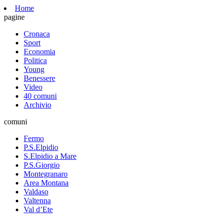
Home
pagine
Cronaca
Sport
Economia
Politica
Young
Benessere
Video
40 comuni
Archivio
comuni
Fermo
P.S.Elpidio
S.Elpidio a Mare
P.S.Giorgio
Montegranaro
Area Montana
Valdaso
Valtenna
Val d’Ete