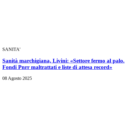
SANITA'
Sanità marchigiana, Livini: «Settore fermo al palo.
Fondi Pnrr maltrattati e liste di attesa record»
08 Agosto 2025