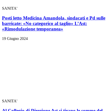
SANITA'
Posti letto Medicina Amandola, sindacati e Pd sulle
barricate: «No categorico al taglio» L’Ast:
«Rimodulazione temporanea»
19 Giugno 2024
SANITA'
Al Collegio di Direzione Ast si tirano le somme del