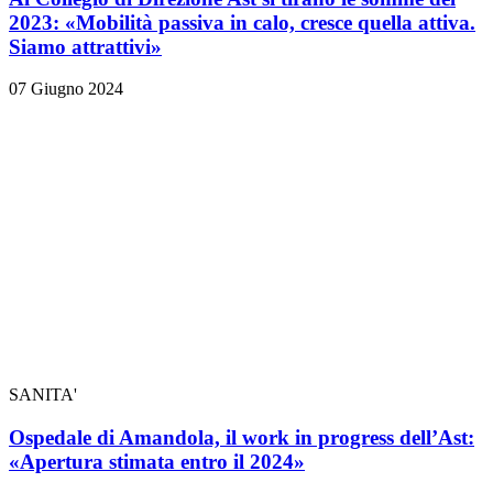
2023: «Mobilità passiva in calo, cresce quella attiva.
Siamo attrattivi»
07 Giugno 2024
SANITA'
Ospedale di Amandola, il work in progress dell’Ast:
«Apertura stimata entro il 2024»