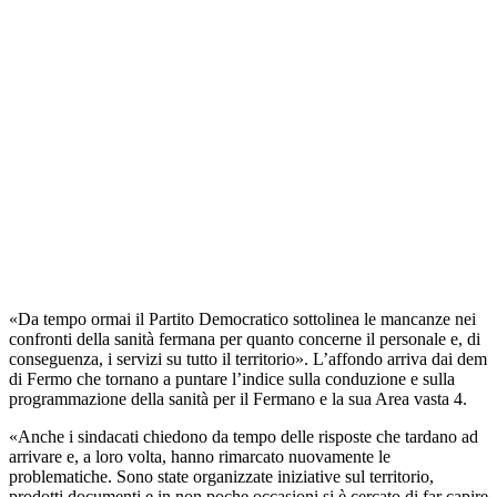
«Da tempo ormai il Partito Democratico sottolinea le mancanze nei
confronti della sanità fermana per quanto concerne il personale e, di
conseguenza, i servizi su tutto il territorio». L’affondo arriva dai dem
di Fermo che tornano a puntare l’indice sulla conduzione e sulla
programmazione della sanità per il Fermano e la sua Area vasta 4.
«Anche i sindacati chiedono da tempo delle risposte che tardano ad
arrivare e, a loro volta, hanno rimarcato nuovamente le
problematiche. Sono state organizzate iniziative sul territorio,
prodotti documenti e in non poche occasioni si è cercato di far capire