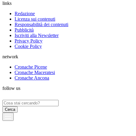
links
Redazione
Licenza sui contenuti
Responsabilità dei contenuti
Pubblicità
Iscriviti alla Newsletter
Privacy Policy
Cookie Policy
network
Cronache Picene
Cronache Maceratesi
Cronache Ancona
follow us
Ricerca
per: