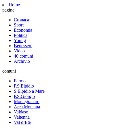
Home
pagine
Cronaca
Sport
Economia
Politica
Young
Benessere
Video
40 comuni
Archivio
comuni
Fermo
P.S.Elpidio
S.Elpidio a Mare
P.S.Giorgio
Montegranaro
Area Montana
Valdaso
Valtenna
Val d’Ete