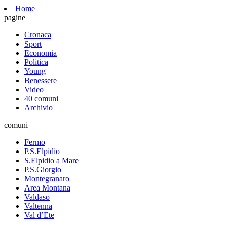
Home
pagine
Cronaca
Sport
Economia
Politica
Young
Benessere
Video
40 comuni
Archivio
comuni
Fermo
P.S.Elpidio
S.Elpidio a Mare
P.S.Giorgio
Montegranaro
Area Montana
Valdaso
Valtenna
Val d’Ete