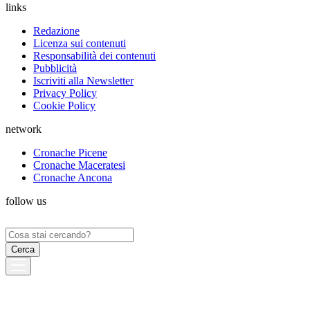
links
Redazione
Licenza sui contenuti
Responsabilità dei contenuti
Pubblicità
Iscriviti alla Newsletter
Privacy Policy
Cookie Policy
network
Cronache Picene
Cronache Maceratesi
Cronache Ancona
follow us
Ricerca
per: