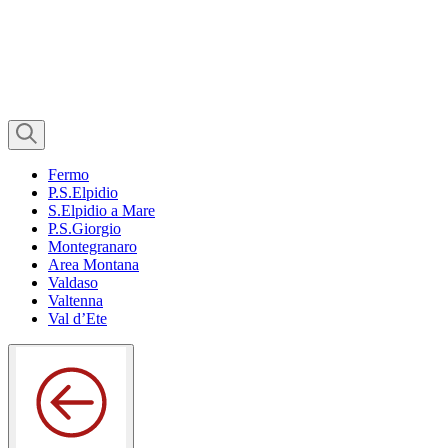
Fermo
P.S.Elpidio
S.Elpidio a Mare
P.S.Giorgio
Montegranaro
Area Montana
Valdaso
Valtenna
Val d’Ete