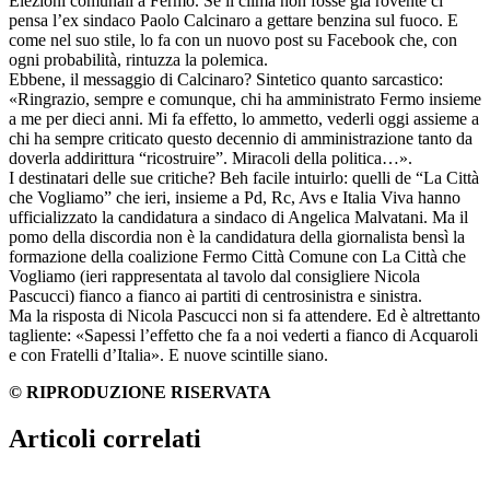
Elezioni comunali a Fermo. Se il clima non fosse già rovente ci
pensa l’ex sindaco Paolo Calcinaro a gettare benzina sul fuoco. E
come nel suo stile, lo fa con un nuovo post su Facebook che, con
ogni probabilità, rintuzza la polemica.
Ebbene, il messaggio di Calcinaro? Sintetico quanto sarcastico:
«Ringrazio, sempre e comunque, chi ha amministrato Fermo insieme
a me per dieci anni. Mi fa effetto, lo ammetto, vederli oggi assieme a
chi ha sempre criticato questo decennio di amministrazione tanto da
doverla addirittura “ricostruire”. Miracoli della politica…».
I destinatari delle sue critiche? Beh facile intuirlo: quelli de “La Città
che Vogliamo” che ieri, insieme a Pd, Rc, Avs e Italia Viva hanno
ufficializzato la candidatura a sindaco di Angelica Malvatani. Ma il
pomo della discordia non è la candidatura della giornalista bensì la
formazione della coalizione Fermo Città Comune con La Città che
Vogliamo (ieri rappresentata al tavolo dal consigliere Nicola
Pascucci) fianco a fianco ai partiti di centrosinistra e sinistra.
Ma la risposta di Nicola Pascucci non si fa attendere. Ed è altrettanto
tagliente: «Sapessi l’effetto che fa a noi vederti a fianco di Acquaroli
e con Fratelli d’Italia». E nuove scintille siano.
© RIPRODUZIONE RISERVATA
Articoli correlati