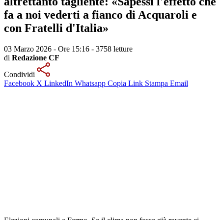
altrettanto tagliente: «Sapessi l'effetto che
fa a noi vederti a fianco di Acquaroli e
con Fratelli d'Italia»
03 Marzo 2026 - Ore 15:16
-
3758 letture
di
Redazione CF
Condividi
Facebook
X
LinkedIn
Whatsapp
Copia Link
Stampa
Email