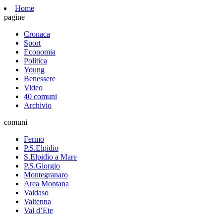
Home
pagine
Cronaca
Sport
Economia
Politica
Young
Benessere
Video
40 comuni
Archivio
comuni
Fermo
P.S.Elpidio
S.Elpidio a Mare
P.S.Giorgio
Montegranaro
Area Montana
Valdaso
Valtenna
Val d’Ete