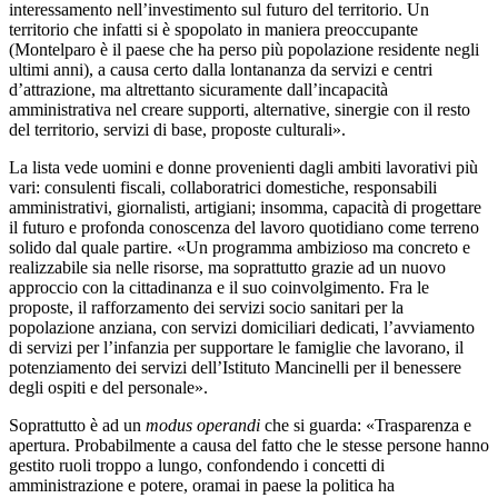
interessamento nell’investimento sul futuro del territorio. Un
territorio che infatti si è spopolato in maniera preoccupante
(Montelparo è il paese che ha perso più popolazione residente negli
ultimi anni), a causa certo dalla lontananza da servizi e centri
d’attrazione, ma altrettanto sicuramente dall’incapacità
amministrativa nel creare supporti, alternative, sinergie con il resto
del territorio, servizi di base, proposte culturali».
La lista vede uomini e donne provenienti dagli ambiti lavorativi più
vari: consulenti fiscali, collaboratrici domestiche, responsabili
amministrativi, giornalisti, artigiani; insomma, capacità di progettare
il futuro e profonda conoscenza del lavoro quotidiano come terreno
solido dal quale partire. «
Un programma ambizioso ma concreto e
realizzabile sia nelle risorse, ma soprattutto grazie ad un nuovo
approccio con la cittadinanza e il suo coinvolgimento. Fra le
proposte, il rafforzamento dei servizi socio sanitari per la
popolazione anziana, con servizi domiciliari dedicati, l’avviamento
di servizi per l’infanzia per supportare le famiglie che lavorano, il
potenziamento dei servizi dell’Istituto Mancinelli per il benessere
degli ospiti e del personale».
Soprattutto è ad un
modus operandi
che si guarda: «Trasparenza e
apertura. Probabilmente a causa del fatto che le stesse persone hanno
gestito ruoli troppo a lungo, confondendo i concetti di
amministrazione e potere, oramai in paese la politica ha