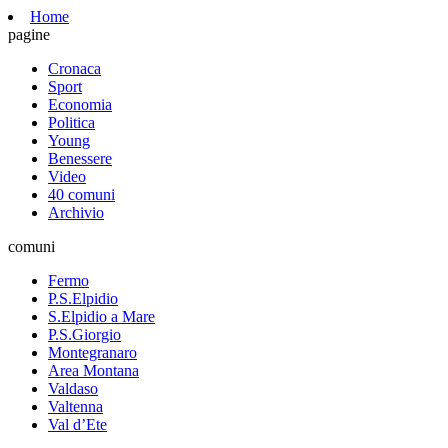
Home
pagine
Cronaca
Sport
Economia
Politica
Young
Benessere
Video
40 comuni
Archivio
comuni
Fermo
P.S.Elpidio
S.Elpidio a Mare
P.S.Giorgio
Montegranaro
Area Montana
Valdaso
Valtenna
Val d’Ete