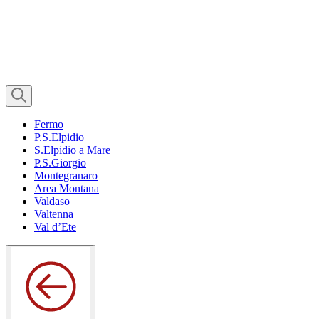
Fermo
P.S.Elpidio
S.Elpidio a Mare
P.S.Giorgio
Montegranaro
Area Montana
Valdaso
Valtenna
Val d’Ete