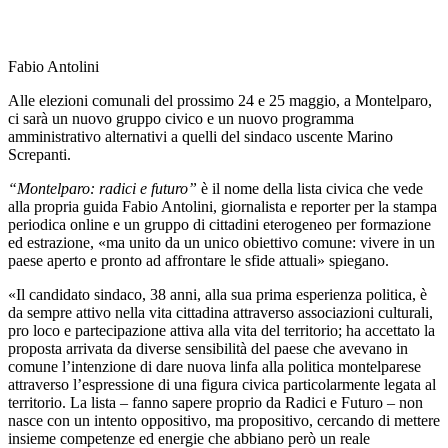
Fabio Antolini
Alle elezioni comunali del prossimo 24 e 25 maggio, a Montelparo,
ci sarà un nuovo gruppo civico e un nuovo programma
amministrativo alternativi a quelli del sindaco uscente Marino
Screpanti.
“Montelparo: radici e futuro”
è il nome della lista civica che vede
alla propria guida Fabio Antolini, giornalista e reporter per la stampa
periodica online e un gruppo di cittadini eterogeneo per formazione
ed estrazione, «ma unito da un unico obiettivo comune: vivere in un
paese aperto e pronto ad affrontare le sfide attuali» spiegano.
«Il candidato sindaco, 38 anni, alla sua prima esperienza politica, è
da sempre attivo nella vita cittadina attraverso associazioni culturali,
pro loco e partecipazione attiva alla vita del territorio; ha accettato la
proposta arrivata da diverse sensibilità del paese che avevano in
comune l’intenzione di dare nuova linfa alla politica montelparese
attraverso l’espressione di una figura civica particolarmente legata al
territorio.
La lista – fanno sapere proprio da Radici e Futuro – non
nasce con un intento oppositivo, ma propositivo, cercando di mettere
insieme competenze ed energie che abbiano però un reale