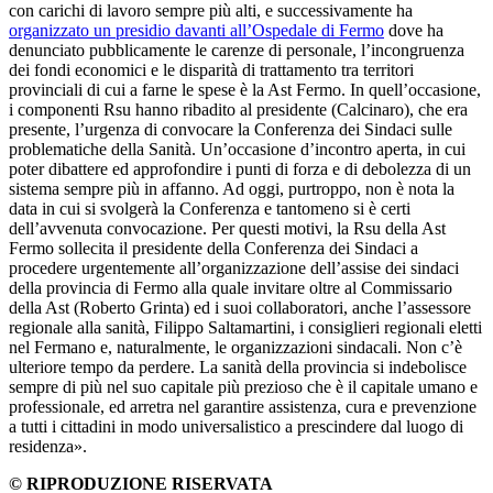
con carichi di lavoro sempre più alti, e successivamente ha
organizzato un presidio davanti all’Ospedale di Fermo
dove ha
denunciato pubblicamente le carenze di personale, l’incongruenza
dei fondi economici e le disparità di trattamento tra territori
provinciali di cui a farne le spese è la Ast Fermo. In quell’occasione,
i componenti Rsu hanno ribadito al presidente (Calcinaro), che era
presente, l’urgenza di convocare la Conferenza dei Sindaci sulle
problematiche della Sanità. Un’occasione d’incontro aperta, in cui
poter dibattere ed approfondire i punti di forza e di debolezza di un
sistema sempre più in affanno. Ad oggi, purtroppo, non è nota la
data in cui si svolgerà la Conferenza e tantomeno si è certi
dell’avvenuta convocazione. Per questi motivi, la Rsu della Ast
Fermo sollecita il presidente della Conferenza dei Sindaci a
procedere urgentemente all’organizzazione dell’assise dei sindaci
della provincia di Fermo alla quale invitare oltre al Commissario
della Ast (Roberto Grinta) ed i suoi collaboratori, anche l’assessore
regionale alla sanità, Filippo Saltamartini, i consiglieri regionali eletti
nel Fermano e, naturalmente, le organizzazioni sindacali. Non c’è
ulteriore tempo da perdere. La sanità della provincia si indebolisce
sempre di più nel suo capitale più prezioso che è il capitale umano e
professionale, ed arretra nel garantire assistenza, cura e prevenzione
a tutti i cittadini in modo universalistico a prescindere dal luogo di
residenza».
© RIPRODUZIONE RISERVATA