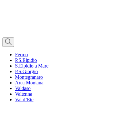
Fermo
P.S.Elpidio
S.Elpidio a Mare
P.S.Giorgio
Montegranaro
Area Montana
Valdaso
Valtenna
Val d’Ete