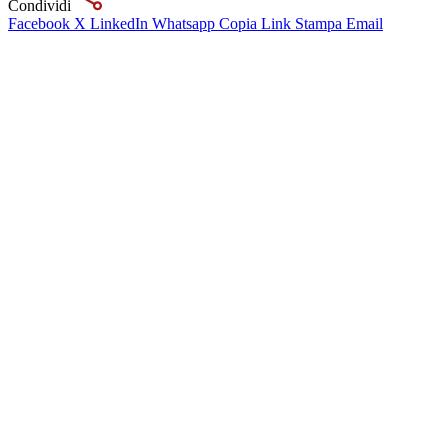
Condividi
Facebook
X
LinkedIn
Whatsapp
Copia Link
Stampa
Email