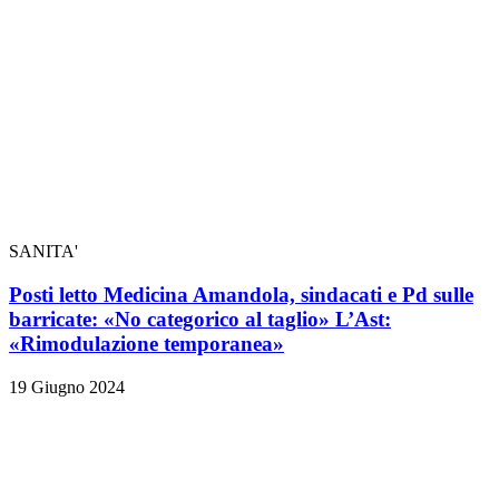
SANITA'
Posti letto Medicina Amandola, sindacati e Pd sulle
barricate: «No categorico al taglio» L’Ast:
«Rimodulazione temporanea»
19 Giugno 2024