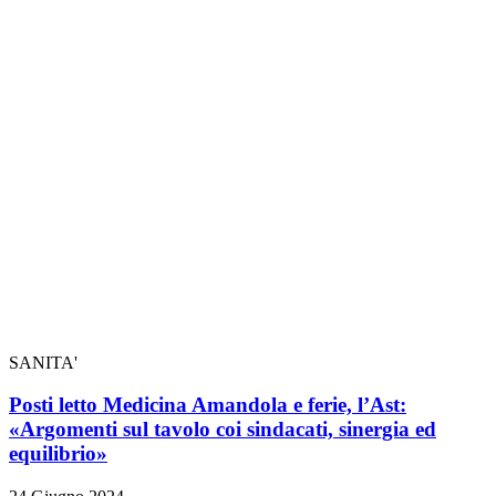
SANITA'
Posti letto Medicina Amandola e ferie, l’Ast:
«Argomenti sul tavolo coi sindacati, sinergia ed
equilibrio»