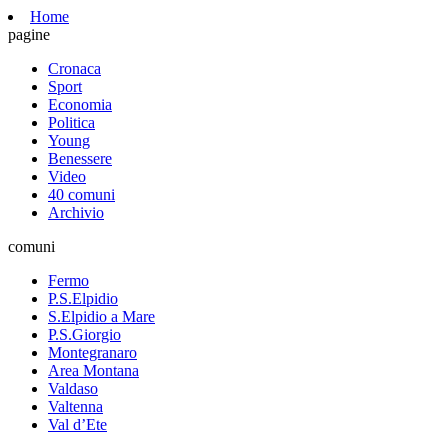
Home
pagine
Cronaca
Sport
Economia
Politica
Young
Benessere
Video
40 comuni
Archivio
comuni
Fermo
P.S.Elpidio
S.Elpidio a Mare
P.S.Giorgio
Montegranaro
Area Montana
Valdaso
Valtenna
Val d’Ete