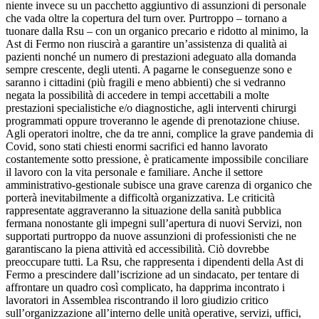
niente invece su un pacchetto aggiuntivo di assunzioni di personale
che vada oltre la copertura del turn over. Purtroppo – tornano a
tuonare dalla Rsu – con un organico precario e ridotto al minimo, la
Ast di Fermo non riuscirà a garantire un’assistenza di qualità ai
pazienti nonché un numero di prestazioni adeguato alla domanda
sempre crescente, degli utenti. A pagarne le conseguenze sono e
saranno i cittadini (più fragili e meno abbienti) che si vedranno
negata la possibilità di accedere in tempi accettabili a molte
prestazioni specialistiche e/o diagnostiche, agli interventi chirurgi
programmati oppure troveranno le agende di prenotazione chiuse.
Agli operatori inoltre, che da tre anni, complice la grave pandemia di
Covid, sono stati chiesti enormi sacrifici ed hanno lavorato
costantemente sotto pressione, è praticamente impossibile conciliare
il lavoro con la vita personale e familiare. Anche il settore
amministrativo-gestionale subisce una grave carenza di organico che
porterà inevitabilmente a difficoltà organizzativa. Le criticità
rappresentate aggraveranno la situazione della sanità pubblica
fermana nonostante gli impegni sull’apertura di nuovi Servizi, non
supportati purtroppo da nuove assunzioni di professionisti che ne
garantiscano la piena attività ed accessibilità. Ciò dovrebbe
preoccupare tutti. La Rsu, che rappresenta i dipendenti della Ast di
Fermo a prescindere dall’iscrizione ad un sindacato, per tentare di
affrontare un quadro così complicato, ha dapprima incontrato i
lavoratori in Assemblea riscontrando il loro giudizio critico
sull’organizzazione all’interno delle unità operative, servizi, uffici,