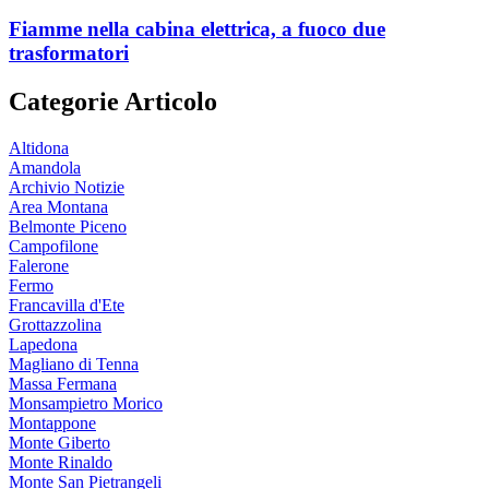
Fiamme nella cabina elettrica, a fuoco due
trasformatori
Categorie Articolo
Altidona
Amandola
Archivio Notizie
Area Montana
Belmonte Piceno
Campofilone
Falerone
Fermo
Francavilla d'Ete
Grottazzolina
Lapedona
Magliano di Tenna
Massa Fermana
Monsampietro Morico
Montappone
Monte Giberto
Monte Rinaldo
Monte San Pietrangeli