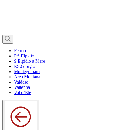
Fermo
P.S.Elpidio
S.Elpidio a Mare
P.S.Giorgio
Montegranaro
Area Montana
Valdaso
Valtenna
Val d’Ete