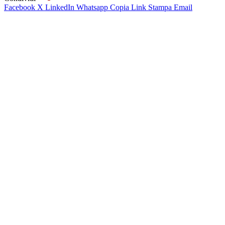
Facebook
X
LinkedIn
Whatsapp
Copia Link
Stampa
Email