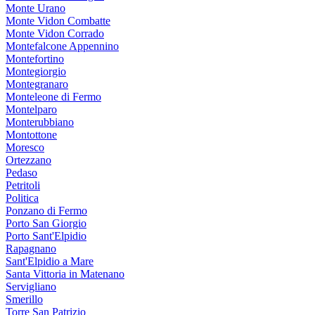
Monte Urano
Monte Vidon Combatte
Monte Vidon Corrado
Montefalcone Appennino
Montefortino
Montegiorgio
Montegranaro
Monteleone di Fermo
Montelparo
Monterubbiano
Montottone
Moresco
Ortezzano
Pedaso
Petritoli
Politica
Ponzano di Fermo
Porto San Giorgio
Porto Sant'Elpidio
Rapagnano
Sant'Elpidio a Mare
Santa Vittoria in Matenano
Servigliano
Smerillo
Torre San Patrizio