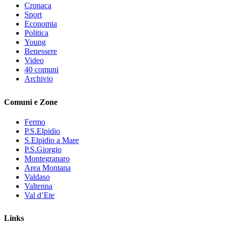
Cronaca
Sport
Economia
Politica
Young
Benessere
Video
40 comuni
Archivio
Comuni e Zone
Fermo
P.S.Elpidio
S.Elpidio a Mare
P.S.Giorgio
Montegranaro
Area Montana
Valdaso
Valtenna
Val d’Ete
Links