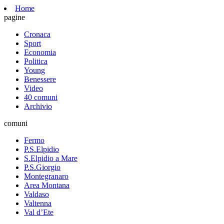
Home
pagine
Cronaca
Sport
Economia
Politica
Young
Benessere
Video
40 comuni
Archivio
comuni
Fermo
P.S.Elpidio
S.Elpidio a Mare
P.S.Giorgio
Montegranaro
Area Montana
Valdaso
Valtenna
Val d’Ete