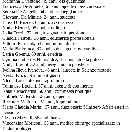
Marianna D’Antono, 49 anni, oss qualificata
Francesco De Angelis, 61 anni, agente di assicurazione
Serena De Angelis, 54 anni, sceneggiatrice
Giovanni De Minicis, 24 anni, studente
Luisa Di Ruscio, 65 anni, avvocatessa
Nadia Eleuteri, 58 anni, casalinga
Lidia Ercoli, 72 anni, insegnante in pensione
Claudia Farroni, 56 anni, educatrice professionale
Vittorio Ferracuti, 63 anni, imprenditore
Maria Pia Franca, 69 anni, sub e agente assicurativo
Larisa Gbemu, 60 anni, estetista
Cynthia Gutierrez Hernandez, 41 anni, addetta pulizie
Nadya Iommi, 82 anni, insegnante in pensione
Ivelina Ilieva Ivanova, 48 anni, laureata in Scienze motorie
Nestor Kuci, 39 anni, artigiano
Nicola Lucci, 40 anni, agronomo
Tommaso Luciani, 37 anni, agente di commercio
Natalia Machatina, 60 anni, commessa boutique
Gabriele Malvestiti, 46 anni, operaio
Riccardo Marinaro, 24 anni, imprenditore
Maria Claudia Marini, 67 anni, funzionario Ministero Affari esteri in
pensione
Tiziana Mazzilli, 56 anni, barista
Vincenzina Moriconi, 63 anni, medico chirurgo specializzato in
Endocrinologia