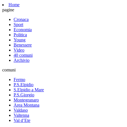
Home
pagine
Cronaca
Sport
Economia
Politica
Young
Benessere
Video
40 comuni
Archivio
comuni
Fermo
P.S.Elpidio
S.Elpidio a Mare
P.S.Giorgio
Montegranaro
Area Montana
Valdaso
Valtenna
Val d’Ete