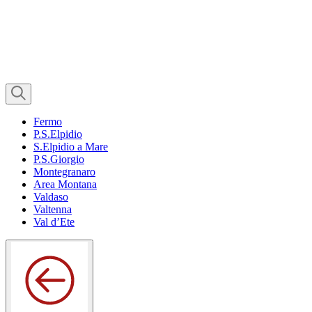
Fermo
P.S.Elpidio
S.Elpidio a Mare
P.S.Giorgio
Montegranaro
Area Montana
Valdaso
Valtenna
Val d’Ete