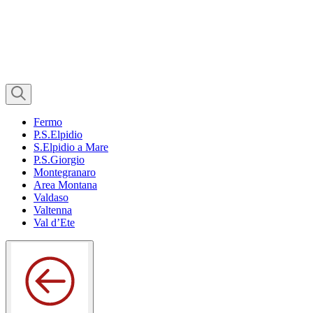
Fermo
P.S.Elpidio
S.Elpidio a Mare
P.S.Giorgio
Montegranaro
Area Montana
Valdaso
Valtenna
Val d’Ete