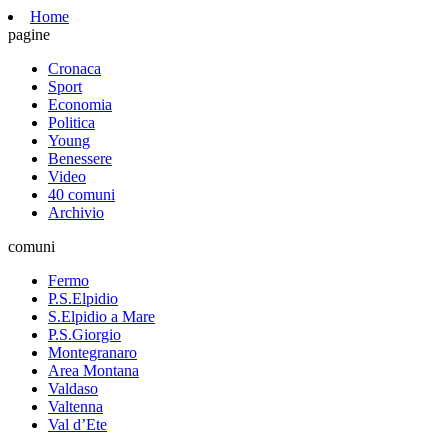
Home
pagine
Cronaca
Sport
Economia
Politica
Young
Benessere
Video
40 comuni
Archivio
comuni
Fermo
P.S.Elpidio
S.Elpidio a Mare
P.S.Giorgio
Montegranaro
Area Montana
Valdaso
Valtenna
Val d’Ete