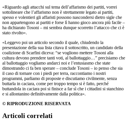
«Riguardo agli attacchi sul tema dell’affarismo dei partiti, vorrei
sottolineare che l’affarismo non è strettamente legato ai partiti,
spesso e volentieri gli affaristi possono nascondersi dietro sigle che
non appartengono ai partiti e forse lì hanno gioco ancora più facile –
ha dichiarato Tosoni – mi sembra dunque scorretto l’attacco che ci è
stato rivolto».
«Leggevo poi un articolo secondo il quale, chiudendo la
presentazione della sua lista citava il sottoscritto, un candidato della
coalizione di Scarfini diceva: “se vogliono mettere Tosoni alla
cultura devono prendere tanti voti, al ballottaggio…” precisiamo che
al ballottaggio vogliamo andarci noi e l’entusiasmo che state
dimostrando ci fa ben sperare – conclude Tosoni – io penso che sia
il caso di tornare con i piedi per terra, raccontiamo i nostri
programmi, parliamo di proposte e discutiamo civilmente, senza
buttarla in caciara, come per troppo tempo si è fatto, perché
buttandola in caciara poi si finisce a far sì che i cittadini si stanchino
e si allontanino definitivamente dalla politica».
© RIPRODUZIONE RISERVATA
Articoli correlati