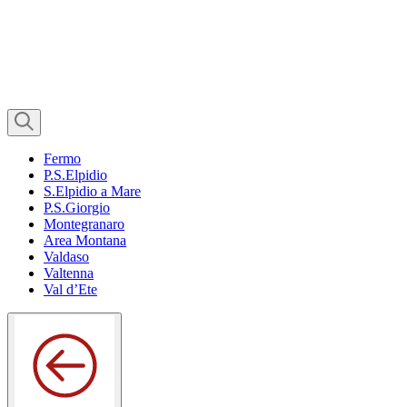
Fermo
P.S.Elpidio
S.Elpidio a Mare
P.S.Giorgio
Montegranaro
Area Montana
Valdaso
Valtenna
Val d’Ete