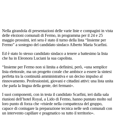
Nella girandola di presentazioni delle varie liste e compagini in vista
delle elezioni comunali di Fermo, in programma per il 24 e 25
maggio prossimi, ieri sera è stato il turno della lista “Insieme per
Fermo” a sostegno del candidato sindaco Alberto Maria Scarfini.
Ed è stato lo stesso candidato sindaco a tenere a battesimo la lista
che ha in Eleonora Luciani la sua capolista.
“Insieme per Fermo non si limita a definirsi, però, «una semplice
lista elettorale, ma un progetto corale che ambisce a essere la sintesi
perfetta tra la continuità amministrativa e un deciso impulso al
rinnovamento. Professionisti, giovani e cittadini attivi: una lista unita
che parla la lingua della gente, dei fermani».
I suoi componenti, con in testa il candidato Scarfini, ieri dalla sala
riunioni dell’hotel Royal, a Lido di Fermo, hanno puntato molto sul
loro punto di forza che «risiede nella compattezza del gruppo,
capace di coniugare la preparazione tecnica nelle sedi comunali con
un intervento capillare e pragmatico su tutto il territorio».