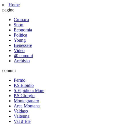
Home
pagine
Cronaca
Sport
Economia
Politica
Young
Benessere
Video
40 comuni
Archivio
comuni
Fermo
P.S.Elpidio
S.Elpidio a Mare
P.S.Giorgio
Montegranaro
Area Montana
Valdaso
Valtenna
Val d’Ete