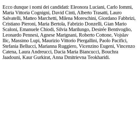
Ecco dunque i nomi dei candidati: Eleonora Luciani, Carlo Iommi,
Maria Vittoria Cognigni, David Cinti, Alberto Trasatti, Lauro
Salvatelli, Matteo Marchetti, Milena Moreschini, Giordano Fabbrizi,
Cristiano Pieroni, Maria Bertola, Fabrizio Donzelli, Gian Mario
Scaloni, Emanuele Chiodi, Silvia Marilungo, Desirée Bentivoglio,
Leonardo Pennesi, Agnese Marignani, Roberto Cottone, Vojslav
Ilic, Massimo Lupi, Maurizio Vittorio Piergallini, Paolo Pacifici,
Stefania Bellucci, Marianna Ruggiero, Vicenzino Eugeni, Vincenzo
Catena, Laura Andreucci, Dacia Maria Biancucci, Bouchra
Jaadouni, Kaur Gurkirat, Anna Dmitrievna Teokharidi.