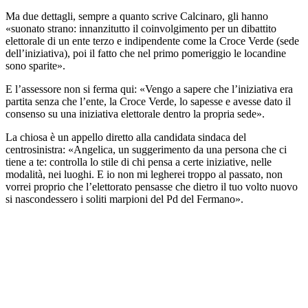
Ma due dettagli, sempre a quanto scrive Calcinaro, gli hanno
«suonato strano: innanzitutto il coinvolgimento per un dibattito
elettorale di un ente terzo e indipendente come la Croce Verde (sede
dell’iniziativa), poi il fatto che nel primo pomeriggio le locandine
sono sparite».
E l’assessore non si ferma qui: «Vengo a sapere che l’iniziativa era
partita senza che l’ente, la Croce Verde, lo sapesse e avesse dato il
consenso su una iniziativa elettorale dentro la propria sede».
La chiosa è un appello diretto alla candidata sindaca del
centrosinistra: «Angelica, un suggerimento da una persona che ci
tiene a te: controlla lo stile di chi pensa a certe iniziative, nelle
modalità, nei luoghi. E io non mi legherei troppo al passato, non
vorrei proprio che l’elettorato pensasse che dietro il tuo volto nuovo
si nascondessero i soliti marpioni del Pd del Fermano».