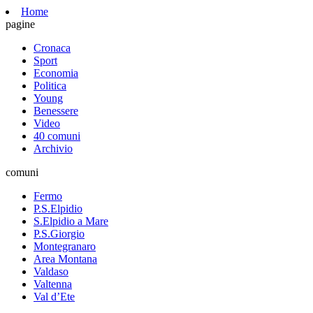
Home
pagine
Cronaca
Sport
Economia
Politica
Young
Benessere
Video
40 comuni
Archivio
comuni
Fermo
P.S.Elpidio
S.Elpidio a Mare
P.S.Giorgio
Montegranaro
Area Montana
Valdaso
Valtenna
Val d’Ete