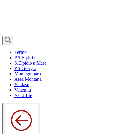
Fermo
P.S.Elpidio
S.Elpidio a Mare
P.S.Giorgio
Montegranaro
Area Montana
Valdaso
Valtenna
Val d’Ete