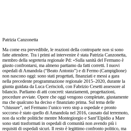
Patrizia Canzonetta
Ma come era prevedibile, le reazioni della controparte non si sono
fatte attendere. Tra i primi ad intervenire è stata Patrizia Canzonetta,
membro della segreteria regionale Pd: «Sulla sanità del Fermano è
giusto confrontarsi, ma almeno partiamo da fatti corretti. I nuovi
ospedali di Amandola (“Beato Antonio”) e di Fermo (Campiglione)
non nascono oggi: sono stati progettati, finanziati e messi a gara
nella precedente programmazione regionale 2015–2020, durante la
giunta guidata da Luca Ceriscioli, con Fabrizio Cesetti assessore al
bilancio. Parliamo di atti concreti: stanziamenti, progettazioni,
procedure avviate. Opere che oggi vengono completate, giustamente
ma che qualcuno ha deciso e finanziato prima. Sul tema delle
“chiusure”, nel Fermano l’unico vero stop a ospedale e pronto
soccorso è stato quello di Amandola nel 2016, causato dal terremoto,
non da scelte politiche mentre Montegiorgio e Sant’Elpidio a Mare
sono stati trasformati in ospedali di comunità non avendo più i
requisiti di ospedali sicuri. Il resto è legittimo confronto politico, ma