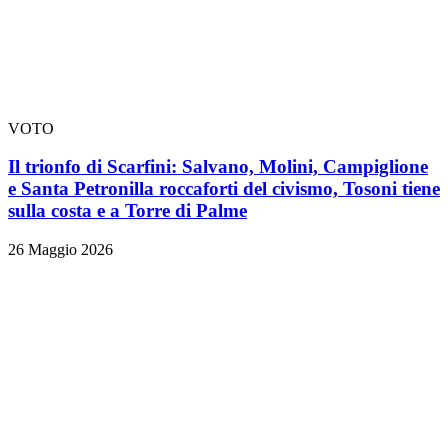
VOTO
Il trionfo di Scarfini: Salvano, Molini, Campiglione
e Santa Petronilla roccaforti del civismo, Tosoni tiene
sulla costa e a Torre di Palme
26 Maggio 2026