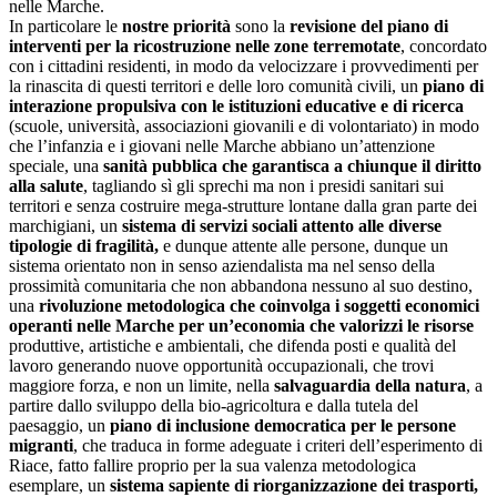
nelle Marche.
In particolare le
nostre priorità
sono la
revisione del piano di
interventi per la ricostruzione nelle zone terremotate
, concordato
con i cittadini residenti, in modo da velocizzare i provvedimenti per
la rinascita di questi territori e delle loro comunità civili, un
piano di
interazione propulsiva con le istituzioni educative e di ricerca
(scuole, università, associazioni giovanili e di volontariato) in modo
che l’infanzia e i giovani nelle Marche abbiano un’attenzione
speciale, una
sanità pubblica che garantisca a chiunque il diritto
alla salute
, tagliando sì gli sprechi ma non i presidi sanitari sui
territori e senza costruire mega-strutture lontane dalla gran parte dei
marchigiani, un
sistema di servizi sociali attento alle diverse
tipologie di fragilità,
e dunque attente alle persone, dunque un
sistema orientato non in senso aziendalista ma nel senso della
prossimità comunitaria che non abbandona nessuno al suo destino,
una
rivoluzione metodologica che coinvolga i soggetti economici
operanti nelle Marche per un’economia che valorizzi le risorse
produttive, artistiche e ambientali, che difenda posti e qualità del
lavoro generando nuove opportunità occupazionali, che trovi
maggiore forza, e non un limite, nella
salvaguardia della natura
, a
partire dallo sviluppo della bio-agricoltura e dalla tutela del
paesaggio, un
piano di inclusione democratica per le persone
migranti
, che traduca in forme adeguate i criteri dell’esperimento di
Riace, fatto fallire proprio per la sua valenza metodologica
esemplare, un
sistema sapiente di riorganizzazione dei trasporti,