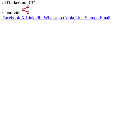
di
Redazione CF
Condividi
Facebook
X
LinkedIn
Whatsapp
Copia Link
Stampa
Email