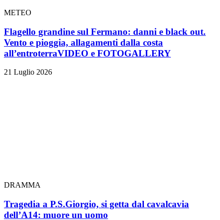
METEO
Flagello grandine sul Fermano: danni e black out.
Vento e pioggia, allagamenti dalla costa
all’entroterra
VIDEO e FOTOGALLERY
21 Luglio 2026
DRAMMA
Tragedia a P.S.Giorgio, si getta dal cavalcavia
dell’A14: muore un uomo