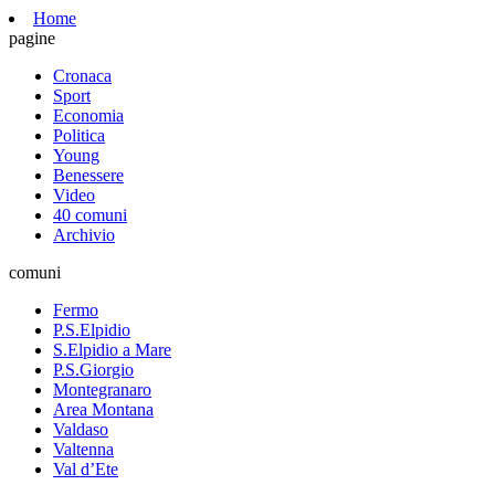
Home
pagine
Cronaca
Sport
Economia
Politica
Young
Benessere
Video
40 comuni
Archivio
comuni
Fermo
P.S.Elpidio
S.Elpidio a Mare
P.S.Giorgio
Montegranaro
Area Montana
Valdaso
Valtenna
Val d’Ete