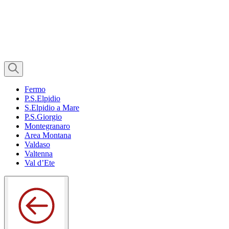
Fermo
P.S.Elpidio
S.Elpidio a Mare
P.S.Giorgio
Montegranaro
Area Montana
Valdaso
Valtenna
Val d’Ete