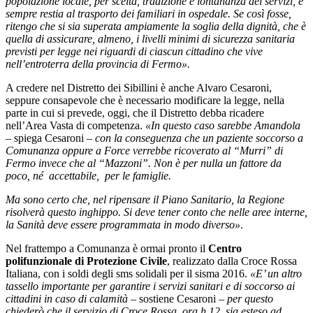
popolazione locale, per scelta, tradizione e lontananza dei servizi, è
sempre restia al trasporto dei familiari in ospedale. Se così fosse,
ritengo che si sia superata ampiamente la soglia della dignità, che è
quella di assicurare, almeno, i livelli minimi di sicurezza sanitaria
previsti per legge nei riguardi di ciascun cittadino che vive
nell’entroterra della provincia di Fermo».
A credere nel Distretto dei Sibillini è anche Alvaro Cesaroni,
seppure consapevole che è necessario modificare la legge, nella
parte in cui si prevede, oggi, che il Distretto debba ricadere
nell’Area Vasta di competenza.
«In questo caso sarebbe Amandola
– spiega Cesaroni –
con la conseguenza che un paziente soccorso a
Comunanza oppure a Force verrebbe ricoverato al “Murri” di
Fermo invece che al “Mazzoni”. Non è per nulla un fattore da
poco, né accettabile, per le famiglie.
Ma sono certo che, nel ripensare il Piano Sanitario, la Regione
risolverà questo inghippo. Si deve tener conto che nelle aree interne,
la Sanità deve essere programmata in modo diverso»
.
Nel frattempo a Comunanza è ormai pronto il
Centro
polifunzionale di Protezione Civile
, realizzato dalla Croce Rossa
Italiana, con i soldi degli sms solidali per il sisma 2016.
«E’ un altro
tassello importante per garantire i servizi sanitari e di soccorso ai
cittadini in caso di calamità
– sostiene Cesaroni –
per questo
chiederò che il servizio di Croce Rossa, ora h 12, sia esteso ad