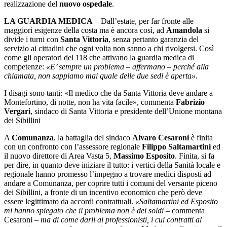
realizzazione del
nuovo ospedale
.
LA GUARDIA MEDICA
– Dall’estate, per far fronte alle
maggiori esigenze della costa ma è ancora così, ad
Amandola
si
divide i turni con
Santa Vittoria
, senza pertanto garanzia del
servizio ai cittadini che ogni volta non sanno a chi rivolgersi. Così
come gli operatori del 118 che attivano la guardia medica di
competenze:
«E’ sempre un problema – affermano – perché alla
chiamata, non sappiamo mai quale delle due sedi è aperta».
I disagi sono tanti: «Il medico che da Santa Vittoria deve andare a
Montefortino, di notte, non ha vita facile», commenta
Fabrizio
Vergari
, sindaco di Santa Vittoria e presidente dell’Unione montana
dei Sibillini
A
Comunanza
, la battaglia del sindaco
Alvaro Cesaroni
è finita
con un confronto con l’assessore regionale
Filippo Saltamartini
ed
il nuovo direttore di Area Vasta 5,
Massimo Esposito
. Finita, si fa
per dire, in quanto deve iniziare il tutto: i vertici della Sanità locale e
regionale hanno promesso l’impegno a trovare medici disposti ad
andare a Comunanza, per coprire tutti i comuni del versante piceno
dei Sibillini, a fronte di un incentivo economico che però deve
essere legittimato da accordi contrattuali.
«Saltamartini ed Esposito
mi hanno spiegato che il problema non è dei soldi
– commenta
Cesaroni –
ma di come darli ai professionisti, i cui contratti al