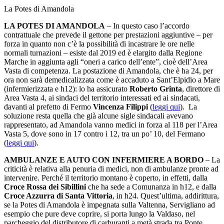
La Potes di Amandola
LA POTES DI AMANDOLA
– In questo caso l’accordo
contrattuale che prevede il gettone per prestazioni aggiuntive – per
forza in quanto non c’è la possibilità di incastrare le ore nelle
normali turnazioni – esiste dal 2019 ed è elargito dalla Regione
Marche in aggiunta agli “oneri a carico dell’ente”, cioè dell’Area
Vasta di competenza. La postazione di Amandola, che è ha 24, per
ora non sarà demedicalizzata come è accaduto a Sant’Elpidio a Mare
(infermierizzata e h12): lo ha assicurato
Roberto Grinta
, direttore di
Area Vasta 4, ai sindaci del territorio interessati ed ai sindacati,
davanti al prefetto di Fermo
Vincenza Filippi
(
leggi qui
). La
soluzione resta quella che già alcune sigle sindacali avevano
rappresentato, ad Amandola vanno medici in forza al 118 per l’Area
Vasta 5, dove sono in 17 contro i 12, tra un po’ 10, del Fermano
(
leggi qui
).
AMBULANZE E AUTO CON INFERMIERE A BORDO
– La
criticità è relativa alla penuria di medici, non di ambulanze pronte ad
intervenire. Perché il territorio montano è coperto, in effetti, dalla
Croce Rossa dei Sibillini
che ha sede a Comunanza in h12, e dalla
Croce Azzurra di Santa Vittoria
, in h24. Quest’ultima, addirittura,
se la Potes di Amandola è impegnata sulla Valtenna, Servigliano ad
esempio che pure deve coprire, si porta lungo la Valdaso, nel
parcheggio del distributore di carburanti a metà strada tra Ponte