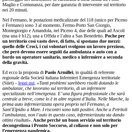
Maglio e Comunanza, per dare garanzia di intervenire sul territorio
nei 20 minuti.
Nel Fermano, le postazioni medicalizzate del 118 (unico per Piceno
e Fermano) sono 3 al momento, Fermo-Porto San Giorgio,
Montegiorgio e Amandola, nel Piceno 4, due delle quali ad Ascoli
(ma una è h12), una a Offida e l’altra a San Benedetto.
Poche per
un territorio così vasto dove, di fatto, si spostano due mezzi:
quello delle Croci, i cui volontari svolgono un lavoro prezioso,
che però devono essere seguiti da ambulanza o auto con a
bordo un operatore sanitario, medico o infermiere a seconda
della gravità.
Ed ecco la proposta di
Paolo Armillei
, in qualità di referente
regionale della Società italiana Infermieri Emergenza territoriale
(Siiet) –
leggi qui
.
«Tanti problemi sarebbero risolti dotando le
ambulanze, che lavorano sul territorio, di un infermiere
specializzato nell’emergenza. E’ una figura professionale che sarà
centrale a breve, come lo è in altre regioni d’Italia. Nelle Marche, la
prima auto infermierizzata opera proprio nel Fermano, a
Sant’Elpidio a Mare. I riscontri sono tutti positivi. Anche a Petritoli
l’ambulanza, non l’auto in questo caso, infermierizzata sta dando
ottimi risultati»
.
Anche perché un buon servizio sul territorio
decongestiona i Pronto Soccorso, al collasso e non solo per
l’emergenza pandemica.