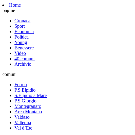
Home
pagine
Cronaca
Sport
Economia
Politica
Young
Benessere
Video
40 comuni
Archivio
comuni
Fermo
P.S.Elpidio
S.Elpidio a Mare
P.S.Giorgio
Montegranaro
Area Montana
Valdaso
Valtenna
Val d’Ete