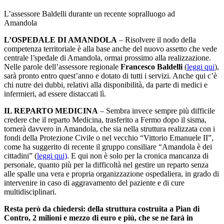
L’assessore Baldelli durante un recente sopralluogo ad
Amandola
L’OSPEDALE DI AMANDOLA
– Risolvere il nodo della
competenza territoriale è alla base anche del nuovo assetto che vede
centrale l’spedale di Amandola, ormai prossimo alla realizzazione.
Nelle parole dell’assessore regionale
Francesco Baldelli
(
leggi qui
),
sarà pronto entro quest’anno e dotato di tutti i servizi. Anche qui c’è
chi nutre dei dubbi, relativi alla disponibilità, da parte di medici e
infermieri, ad essere distaccati lì.
IL REPARTO MEDICINA
– Sembra invece sempre più difficile
credere che il reparto Medicina, trasferito a Fermo dopo il sisma,
tornerà davvero in Amandola, che sia nella struttura realizzata con i
fondi della Protezione Civile o nel vecchio “Vittorio Emanuele II”,
come ha suggerito di recente il gruppo consiliare “Amandola è dei
cittadini” (
leggi qui)
. E qui non è solo per la cronica mancanza di
personale, quanto più per la difficoltà nel gestire un reparto senza
alle spalle una vera e propria organizzazione ospedaliera, in grado di
intervenire in caso di aggravamento del paziente e di cure
multidisciplinari.
Resta però da chiedersi: della struttura costruita a Pian di
Contro, 2 milioni e mezzo di euro e più, che se ne farà in