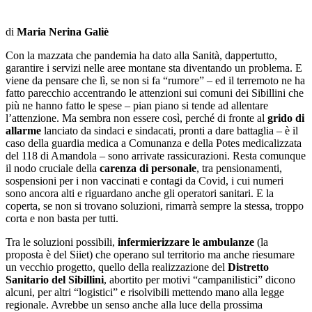
di
Maria Nerina Galiè
Con la mazzata che pandemia ha dato alla Sanità, dappertutto,
garantire i servizi nelle aree montane sta diventando un problema. E
viene da pensare che lì, se non si fa “rumore” – ed il terremoto ne ha
fatto parecchio accentrando le attenzioni sui comuni dei Sibillini che
più ne hanno fatto le spese – pian piano si tende ad allentare
l’attenzione. Ma sembra non essere così, perché di fronte al
grido di
allarme
lanciato da sindaci e sindacati, pronti a dare battaglia – è il
caso della guardia medica a Comunanza e della Potes medicalizzata
del 118 di Amandola – sono arrivate rassicurazioni. Resta comunque
il nodo cruciale della
carenza di personale
, tra pensionamenti,
sospensioni per i non vaccinati e contagi da Covid, i cui numeri
sono ancora alti e riguardano anche gli operatori sanitari. E la
coperta, se non si trovano soluzioni, rimarrà sempre la stessa, troppo
corta e non basta per tutti.
Tra le soluzioni possibili,
infermierizzare le ambulanze
(la
proposta è del Siiet) che operano sul territorio ma anche riesumare
un vecchio progetto, quello della realizzazione del
Distretto
Sanitario del Sibillini
, abortito per motivi “campanilistici” dicono
alcuni, per altri “logistici” e risolvibili mettendo mano alla legge
regionale. Avrebbe un senso anche alla luce della prossima