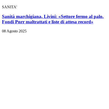
SANITA'
Sanità marchigiana, Livini: «Settore fermo al palo.
Fondi Pnrr maltrattati e liste di attesa record»
08 Agosto 2025