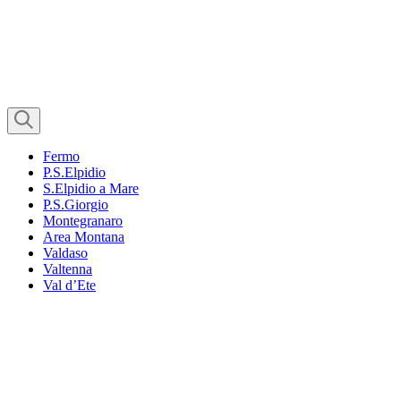
Fermo
P.S.Elpidio
S.Elpidio a Mare
P.S.Giorgio
Montegranaro
Area Montana
Valdaso
Valtenna
Val d’Ete