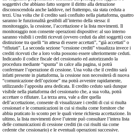
soggettivi che abbiano fatto sorgere il diritto alla detrazione
disconoscendola anche laddove, nel frattempo, sia stata ceduta a
terzi. Una volta che il credito sarà confluito nella piattaforma, quattro
saranno le funzionalità gestibili all’interno della stessa: il
monitoraggio, la cessione, l’accettazione e la lista movimenti. Il
monitoraggio non consente operazioni dispositive: al suo interno
saranno visibili i crediti ricevuti (ovvero ceduti da altri soggetti) con
distinzione tra quelli “in attesa di essere accettati”, “già accettati” o
“rifiutati”. La seconda sezione “cessione crediti” visualizza invece i
crediti ricevuti che a loro volta possono essere ulteriormente ceduti.
Indicando il codice fiscale del cessionario ed autorizzando la
procedura mediante “spunta” in calce alla pagina, si potrà
confermare l’operazione di cessione. Una volta che il credito sarà
infatti presente in piattaforma, la cessione non necessiterà di nuova
“comunicazione dell’opzione” ma potrà avvenire rapidamente,
utilizzando l’apposita area dedicata. Il credito ceduto sarà dunque
visibile nella piattaforma del cessionario che, a sua volta, potrà
accettare o rifiutare. La terza area, vale a dire quella
dell’accettazione, consente di visualizzare i crediti di cui si risulta
cessionari e le comunicazioni in cui si risulta come fornitore che
abbia praticato lo sconto per le quali viene richiesta accettazione. In
ultimo, la lista movimenti dove l’utente può consultare l’intera lista
delle comunicazioni di cessione crediti (in cui risulti sia come
cedente che cessionario) e le eventuali operazioni successive.