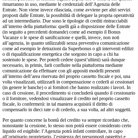
rimarranno in uso, mediante le credenziali dell’Agenzia delle
Entrate. Non viene invece rilasciata, come avviene per altri servizi
proposti dalle Entrate, la possibilità di delegare la propria operatività
ad un intermediario. Due sono le tipologie di crediti rintracciabili
all’interno della piattaforma: quelli già a disposizione delle Entrate
(in seguito a precedenti domande) come ad esempio il Bonus
Vacanze o le spese di sanificazione e quelli, invece, non noti
all’agenzia, in quanto utilizzabili senza preventiva comunicazione
come ad esempio le detrazioni da Superbonus o gli interventi edilizi
o di riqualificazione energetica che sorgono in capo a chi ha
sostenuto le spese. Per poterli cedere (quest’ultimi) sarà dunque
necessario, in primis, farli confluire nella piattaforma mediante
comunicazione da effettuare con gli appositi modelli presenti
all’interno dell’area riservata del proprio cassetto fiscale e poi, una
volta visualizzati, utilizzarli in compensazione o cederli ai cessionari
(in genere le banche) o ai fornitori che hanno realizzato i lavori. In
caso di cessione, il procedimento si concluderà quando il cessionario
o il fornitore, vedendosi visualizzare il credito nel proprio cassetto
fiscale, lo confermerà: in tal maniera acquisirà il diritto di
compensarlo in dieci rate o di cederlo, a sua volta, ad altri soggetti.
Per quanto concerne la bontà del credito va sempre ricordato che,
nonostante la cessione, lo stesso non potrà essere considerato certo
liquido ed esigibile: l’Agenzia potrà infatti controllare, in capo
all’originario proprietario, l’esistenza dei presupposti oggettivi e