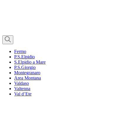
Fermo
P.S.Elpidio
S.Elpidio a Mare
P.S.Giorgio
Montegranaro
Area Montana
Valdaso
Valtenna
Val d’Ete