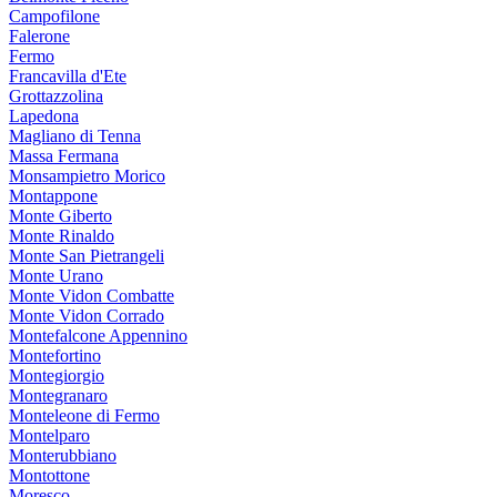
Campofilone
Falerone
Fermo
Francavilla d'Ete
Grottazzolina
Lapedona
Magliano di Tenna
Massa Fermana
Monsampietro Morico
Montappone
Monte Giberto
Monte Rinaldo
Monte San Pietrangeli
Monte Urano
Monte Vidon Combatte
Monte Vidon Corrado
Montefalcone Appennino
Montefortino
Montegiorgio
Montegranaro
Monteleone di Fermo
Montelparo
Monterubbiano
Montottone
Moresco