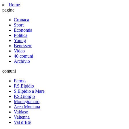
Home
pagine
Cronaca
Sport
Economia
Politica
Young
Benessere
Video
40 comuni
Archivio
comuni
Fermo
P.S.Elpidio
S.Elpidio a Mare
P.S.Giorgio
Montegranaro
Area Montana
Valdaso
Valtenna
Val d’Ete