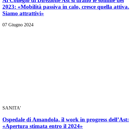
Al Collegio di Direzione Ast si tirano le somme del
2023: «Mobilità passiva in calo, cresce quella attiva.
Siamo attrattivi»
07 Giugno 2024
SANITA'
Ospedale di Amandola, il work in progress dell’Ast:
«Apertura stimata entro il 2024»