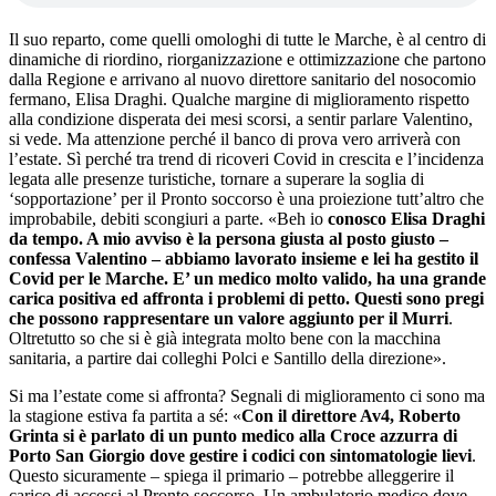
Il suo reparto, come quelli omologhi di tutte le Marche, è al centro di
dinamiche di riordino, riorganizzazione e ottimizzazione che partono
dalla Regione e arrivano al nuovo direttore sanitario del nosocomio
fermano, Elisa Draghi. Qualche margine di miglioramento rispetto
alla condizione disperata dei mesi scorsi, a sentir parlare Valentino,
si vede. Ma attenzione perché il banco di prova vero arriverà con
l’estate. Sì perché tra trend di ricoveri Covid in crescita e l’incidenza
legata alle presenze turistiche, tornare a superare la soglia di
‘sopportazione’ per il Pronto soccorso è una proiezione tutt’altro che
improbabile, debiti scongiuri a parte. «Beh io
conosco Elisa Draghi
da tempo. A mio avviso è la persona giusta al posto giusto –
confessa Valentino – abbiamo lavorato insieme e lei ha gestito il
Covid per le Marche. E’ un medico molto valido, ha una grande
carica positiva ed affronta i problemi di petto. Questi sono pregi
che possono rappresentare un valore aggiunto per il Murri
.
Oltretutto so che si è già integrata molto bene con la macchina
sanitaria, a partire dai colleghi Polci e Santillo della direzione».
Si ma l’estate come si affronta? Segnali di miglioramento ci sono ma
la stagione estiva fa partita a sé: «
Con il direttore Av4, Roberto
Grinta si è parlato di un punto medico alla Croce azzurra di
Porto San Giorgio dove gestire i codici con sintomatologie lievi
.
Questo sicuramente – spiega il primario – potrebbe alleggerire il
carico di accessi al Pronto soccorso. Un ambulatorio medico dove