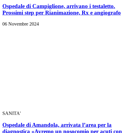
Ospedale di Campiglione, arrivano i testaletto.
Prossimi step per Rianimazione, Rx e angiografo
06 Novembre 2024
SANITA'
Ospedale di Amandola, arrivata l’area per la
diagnostica «Avremo un nosocomio per acuti con