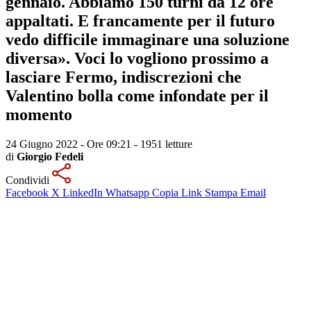
gennaio. Abbiamo 150 turni da 12 ore
appaltati. E francamente per il futuro
vedo difficile immaginare una soluzione
diversa». Voci lo vogliono prossimo a
lasciare Fermo, indiscrezioni che
Valentino bolla come infondate per il
momento
24 Giugno 2022 - Ore 09:21
-
1951 letture
di
Giorgio Fedeli
Condividi
Facebook
X
LinkedIn
Whatsapp
Copia Link
Stampa
Email