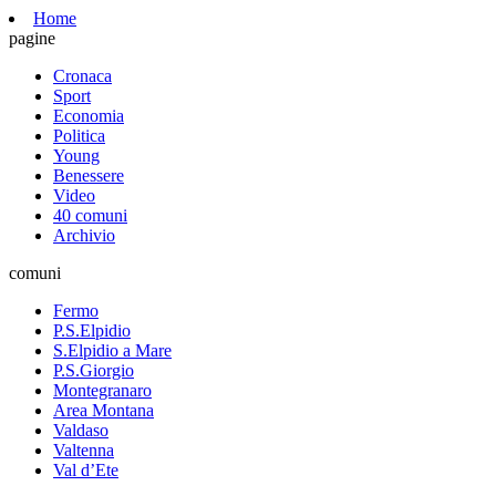
Home
pagine
Cronaca
Sport
Economia
Politica
Young
Benessere
Video
40 comuni
Archivio
comuni
Fermo
P.S.Elpidio
S.Elpidio a Mare
P.S.Giorgio
Montegranaro
Area Montana
Valdaso
Valtenna
Val d’Ete