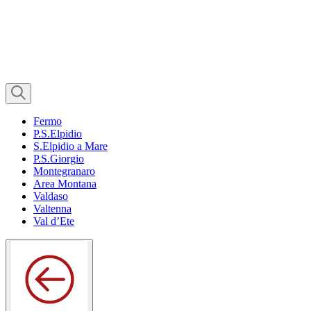
Fermo
P.S.Elpidio
S.Elpidio a Mare
P.S.Giorgio
Montegranaro
Area Montana
Valdaso
Valtenna
Val d’Ete