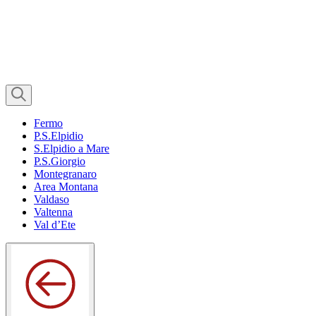
Fermo
P.S.Elpidio
S.Elpidio a Mare
P.S.Giorgio
Montegranaro
Area Montana
Valdaso
Valtenna
Val d’Ete