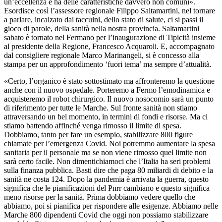
un’eccellenza e ha delle caratteristiche davvero non comuni».
Esordisce così l’assessore regionale Filippo Saltamartini, nel tornare
a parlare, incalzato dai taccuini, dello stato di salute, ci si passi il
gioco di parole, della sanità nella nostra provincia. Saltamartini
sabato è tornato nel Fermano per l’inaugurazione di Tipicità insieme
al presidente della Regione, Francesco Acquaroli. E, accompagnato
dal consigliere regionale Marco Marinangeli, si è concesso alla
stampa per un approfondimento ‘fuori tema’ ma sempre d’attualità.
«Certo, l’organico è stato sottostimato ma affronteremo la questione
anche con il nuovo ospedale. Porteremo a Fermo l’emodinamica e
acquisteremo il robot chirurgico. Il nuovo nosocomio sarà un punto
di riferimento per tutte le Marche. Sul fronte sanità non stiamo
attraversando un bel momento, in termini di fondi e risorse. Ma ci
stiamo battendo affinché venga rimosso il limite di spesa.
Dobbiamo, tanto per fare un esempio, stabilizzare 800 figure
chiamate per l’emergenza Covid. Noi potremmo aumentare la spesa
sanitaria per il personale ma se non viene rimosso quel limite non
sarà certo facile. Non dimentichiamoci che l’Italia ha seri problemi
sulla finanza pubblica. Basti dire che paga 80 miliardi di debito e la
sanità ne costa 124. Dopo la pandemia è arrivata la guerra, questo
significa che le pianificazioni del Pnrr cambiano e questo significa
meno risorse per la sanità. Prima dobbiamo vedere quello che
abbiamo, poi si pianifica per rispondere alle esigenze. Abbiamo nelle
Marche 800 dipendenti Covid che oggi non possiamo stabilizzare