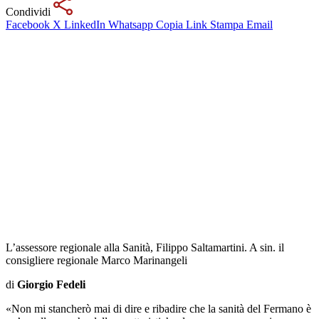
Condividi
Facebook
X
LinkedIn
Whatsapp
Copia Link
Stampa
Email
L’assessore regionale alla Sanità, Filippo Saltamartini. A sin. il
consigliere regionale Marco Marinangeli
di
Giorgio Fedeli
«Non mi stancherò mai di dire e ribadire che la sanità del Fermano è