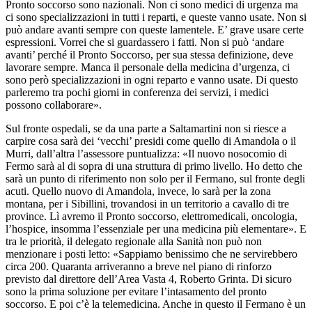
Pronto soccorso sono nazionali. Non ci sono medici di urgenza ma
ci sono specializzazioni in tutti i reparti, e queste vanno usate. Non si
può andare avanti sempre con queste lamentele. E’ grave usare certe
espressioni. Vorrei che si guardassero i fatti. Non si può ‘andare
avanti’ perché il Pronto Soccorso, per sua stessa definizione, deve
lavorare sempre. Manca il personale della medicina d’urgenza, ci
sono però specializzazioni in ogni reparto e vanno usate. Di questo
parleremo tra pochi giorni in conferenza dei servizi, i medici
possono collaborare».
Sul fronte ospedali, se da una parte a Saltamartini non si riesce a
carpire cosa sarà dei ‘vecchi’ presidi come quello di Amandola o il
Murri, dall’altra l’assessore puntualizza: «Il nuovo nosocomio di
Fermo sarà al di sopra di una struttura di primo livello. Ho detto che
sarà un punto di riferimento non solo per il Fermano, sul fronte degli
acuti. Quello nuovo di Amandola, invece, lo sarà per la zona
montana, per i Sibillini, trovandosi in un territorio a cavallo di tre
province. Lì avremo il Pronto soccorso, elettromedicali, oncologia,
l’hospice, insomma l’essenziale per una medicina più elementare». E
tra le priorità, il delegato regionale alla Sanità non può non
menzionare i posti letto: «Sappiamo benissimo che ne servirebbero
circa 200. Quaranta arriveranno a breve nel piano di rinforzo
previsto dal direttore dell’Area Vasta 4, Roberto Grinta. Di sicuro
sono la prima soluzione per evitare l’intasamento del pronto
soccorso. E poi c’è la telemedicina. Anche in questo il Fermano è un