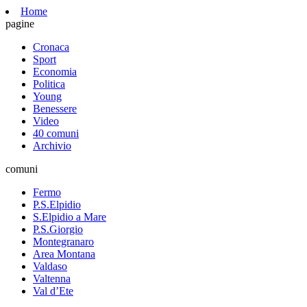
Home
pagine
Cronaca
Sport
Economia
Politica
Young
Benessere
Video
40 comuni
Archivio
comuni
Fermo
P.S.Elpidio
S.Elpidio a Mare
P.S.Giorgio
Montegranaro
Area Montana
Valdaso
Valtenna
Val d’Ete