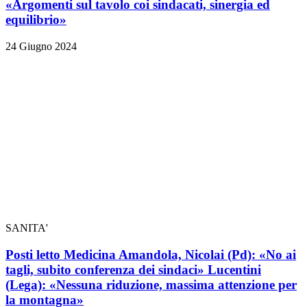
«Argomenti sul tavolo coi sindacati, sinergia ed
equilibrio»
24 Giugno 2024
SANITA'
Posti letto Medicina Amandola, Nicolai (Pd): «No ai
tagli, subito conferenza dei sindaci» Lucentini
(Lega): «Nessuna riduzione, massima attenzione per
la montagna»