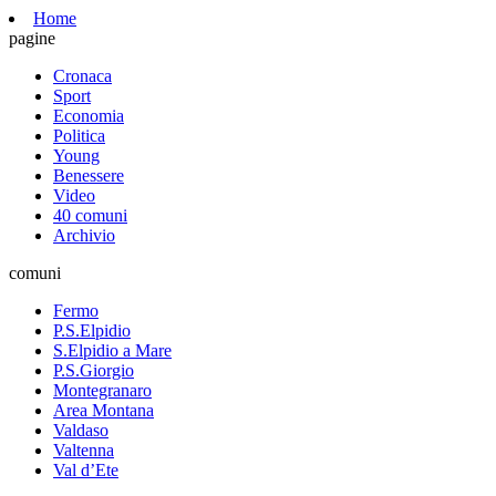
Home
pagine
Cronaca
Sport
Economia
Politica
Young
Benessere
Video
40 comuni
Archivio
comuni
Fermo
P.S.Elpidio
S.Elpidio a Mare
P.S.Giorgio
Montegranaro
Area Montana
Valdaso
Valtenna
Val d’Ete