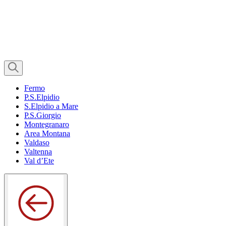
Fermo
P.S.Elpidio
S.Elpidio a Mare
P.S.Giorgio
Montegranaro
Area Montana
Valdaso
Valtenna
Val d’Ete