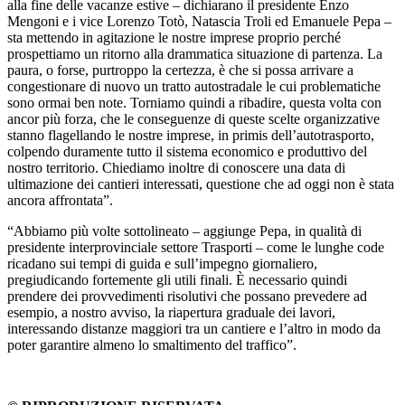
alla fine delle vacanze estive – dichiarano il presidente Enzo
Mengoni e i vice Lorenzo Totò, Natascia Troli ed Emanuele Pepa –
sta mettendo in agitazione le nostre imprese proprio perché
prospettiamo un ritorno alla drammatica situazione di partenza. La
paura, o forse, purtroppo la certezza, è che si possa arrivare a
congestionare di nuovo un tratto autostradale le cui problematiche
sono ormai ben note. Torniamo quindi a ribadire, questa volta con
ancor più forza, che le conseguenze di queste scelte organizzative
stanno flagellando le nostre imprese, in primis dell’autotrasporto,
colpendo duramente tutto il sistema economico e produttivo del
nostro territorio. Chiediamo inoltre di conoscere una data di
ultimazione dei cantieri interessati, questione che ad oggi non è stata
ancora affrontata”.
“Abbiamo più volte sottolineato – aggiunge Pepa, in qualità di
presidente interprovinciale settore Trasporti – come le lunghe code
ricadano sui tempi di guida e sull’impegno giornaliero,
pregiudicando fortemente gli utili finali. È necessario quindi
prendere dei provvedimenti risolutivi che possano prevedere ad
esempio, a nostro avviso, la riapertura graduale dei lavori,
interessando distanze maggiori tra un cantiere e l’altro in modo da
poter garantire almeno lo smaltimento del traffico”.