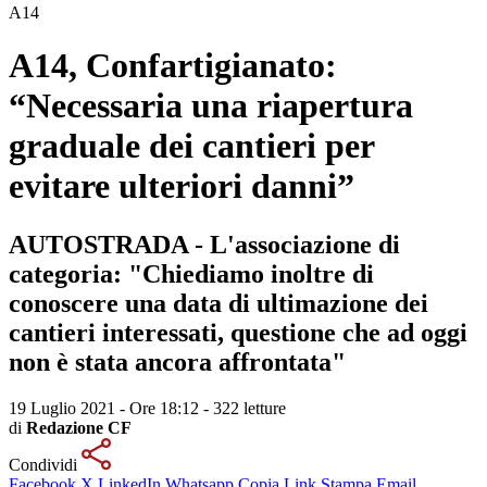
A14
A14, Confartigianato:
“Necessaria una riapertura
graduale dei cantieri per
evitare ulteriori danni”
AUTOSTRADA - L'associazione di
categoria: "Chiediamo inoltre di
conoscere una data di ultimazione dei
cantieri interessati, questione che ad oggi
non è stata ancora affrontata"
19 Luglio 2021 - Ore 18:12
-
322 letture
di
Redazione CF
Condividi
Facebook
X
LinkedIn
Whatsapp
Copia Link
Stampa
Email