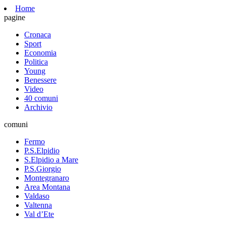
Home
pagine
Cronaca
Sport
Economia
Politica
Young
Benessere
Video
40 comuni
Archivio
comuni
Fermo
P.S.Elpidio
S.Elpidio a Mare
P.S.Giorgio
Montegranaro
Area Montana
Valdaso
Valtenna
Val d’Ete