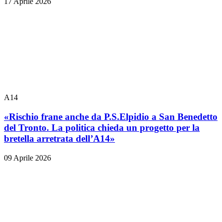
17 Aprile 2026
A14
«Rischio frane anche da P.S.Elpidio a San Benedetto
del Tronto. La politica chieda un progetto per la
bretella arretrata dell’A14»
09 Aprile 2026