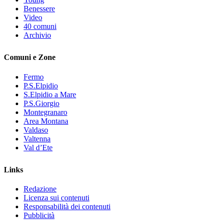
Benessere
Video
40 comuni
Archivio
Comuni e Zone
Fermo
P.S.Elpidio
S.Elpidio a Mare
P.S.Giorgio
Montegranaro
Area Montana
Valdaso
Valtenna
Val d’Ete
Links
Redazione
Licenza sui contenuti
Responsabilità dei contenuti
Pubblicità