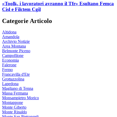
«Toolk, i lavoratori avranno il Tfr» Esultano Femca
Cisl e Filctem Cgil
Categorie Articolo
Altidona
Amandola
Archivio Notizie
Area Montana
Belmonte Piceno
Campofilone
Economia
Falerone
Fermo
Francavilla d'Ete
Grottazzolina
Lapedona
Magliano di Tenna
Massa Fermana
Monsampietro Morico
Montappone
Monte Giberto
Monte Rinaldo
Monte San Pietrangeli