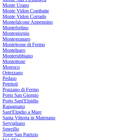
Monte Urano
Monte Vidon Combatte
Monte Vidon Corrado
Montefalcone Appennino
Montefortino
Montegiorgio
Montegranaro
Monteleone di Fermo
Montelparo
Monterubbiano
Montottone
Moresco
Ortezzano
Pedaso
Petritoli
Ponzano di Fermo
Porto San Giorgio
Porto Sant'Elpidio
Rapagnano
Sant'Elpidio a Mare
Santa Vittoria in Matenano
Servigliano
Smerillo
Torre San Patrizio