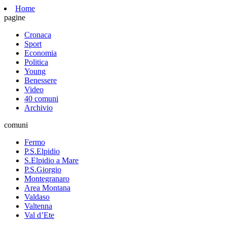
Home
pagine
Cronaca
Sport
Economia
Politica
Young
Benessere
Video
40 comuni
Archivio
comuni
Fermo
P.S.Elpidio
S.Elpidio a Mare
P.S.Giorgio
Montegranaro
Area Montana
Valdaso
Valtenna
Val d’Ete