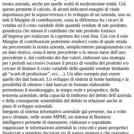
nostra azienda, anche per quelle realtà di modestissime entità. Già
questo permette il calcolo, di alcuni indicatori-margini di vitale
importanza per la sopravvivenza e lo sviluppo di un’azienda, uno su
tutti il Margine di contribuzione, ossia la differenza fra i ricavi di
vendita ed il costo variabile delle quantità vendute di tale prodotto;
grandezza che misura il contributo che tale prodotto fornisce
all’impresa per realizzare la copertura dei costi fissi. Già con il solo
Margine di contribuzione potremmo renderci conto di quale strada
sta percorrendo la nostra azienda, semplicemente paragonandola con
un dato storico, ossia il mese precedente o lo stesso mese dell’ano
precedente e, dal confronto dei due valori, elaborare una strategia
per i periodi successivi (variare il prezzo di vendita del prodotto e/o
cercare di limitare il costo variabile delle quantità vendute limitando
gli “scarti di produzione”, ecc…). Un altro esempio può essere
quello dei dati bancari. Lo sviluppo di sistemi di home banking e la
possibilità di ottenere i dati bancari in formato elaborabile
permettono il monitoraggio, in tempo reale e prospettico, della
tesoreria aziendale, della capacità di rimborso del debito dell’azienda
e della conseguente sostenibilità del debito in relazione anche ai
piani di sviluppo aziendali.
Integrato al sistema informativo aziendale già presente, ma a volto
poco sfruttato, nelle nostre MPMI, un sistema di Business
intelligence permette di riassumere, elaborare e soprattutto
organizzare le informazioni aziendali in cruscotti e piani prospettici
finalizzati a prendere decisioni sia di natura strategica che operativa.