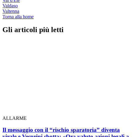
Val d'Ete
Valdaso
Valtenna
Torna alla home
Gli articoli più letti
ALLARME
Il messaggio con il “rischio sparatoria” diventa
virale e Vesprini sbotta: «Ora valuto azioni legali a