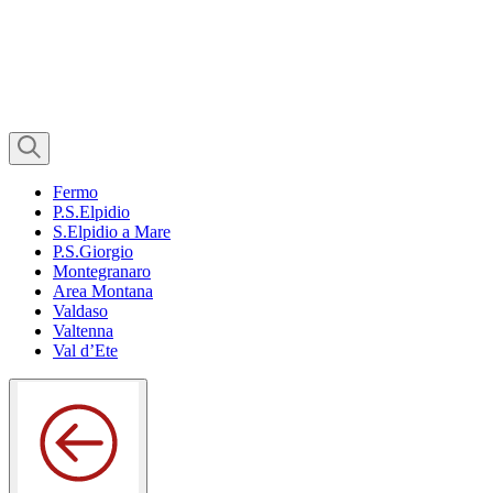
Fermo
P.S.Elpidio
S.Elpidio a Mare
P.S.Giorgio
Montegranaro
Area Montana
Valdaso
Valtenna
Val d’Ete