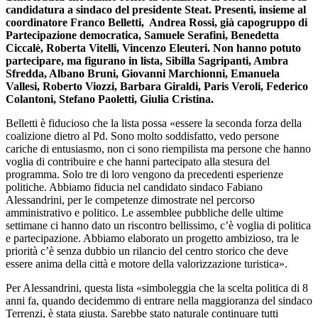
candidatura a sindaco del presidente Steat. Presenti, insieme al
coordinatore Franco Belletti, Andrea Rossi, già capogruppo di
Partecipazione democratica, Samuele Serafini, Benedetta
Ciccalè, Roberta Vitelli, Vincenzo Eleuteri. Non hanno potuto
partecipare, ma figurano in lista, Sibilla Sagripanti, Ambra
Sfredda, Albano Bruni, Giovanni Marchionni, Emanuela
Vallesi, Roberto Viozzi, Barbara Giraldi, Paris Veroli, Federico
Colantoni, Stefano Paoletti, Giulia Cristina.
Belletti è fiducioso che la lista possa «essere la seconda forza della
coalizione dietro al Pd. Sono molto soddisfatto, vedo persone
cariche di entusiasmo, non ci sono riempilista ma persone che hanno
voglia di contribuire e che hanni partecipato alla stesura del
programma. Solo tre di loro vengono da precedenti esperienze
politiche. Abbiamo fiducia nel candidato sindaco Fabiano
Alessandrini, per le competenze dimostrate nel percorso
amministrativo e politico. Le assemblee pubbliche delle ultime
settimane ci hanno dato un riscontro bellissimo, c’è voglia di politica
e partecipazione. Abbiamo elaborato un progetto ambizioso, tra le
priorità c’è senza dubbio un rilancio del centro storico che deve
essere anima della città e motore della valorizzazione turistica».
Per Alessandrini, questa lista «simboleggia che la scelta politica di 8
anni fa, quando decidemmo di entrare nella maggioranza del sindaco
Terrenzi, è stata giusta. Sarebbe stato naturale continuare tutti