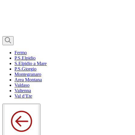
Fermo
P.S.Elpidio
S.Elpidio a Mare
P.S.Giorgio
Montegranaro
Area Montana
Valdaso
Valtenna
Val d’Ete