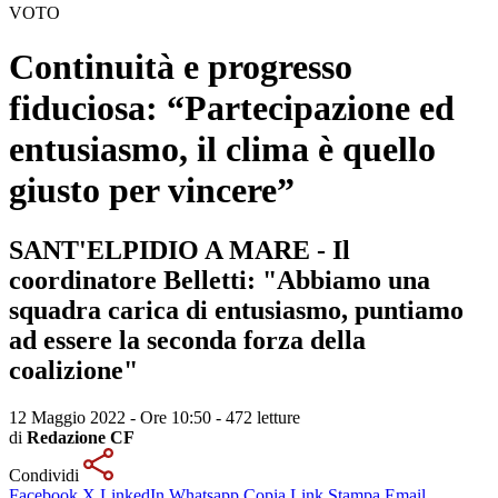
VOTO
Continuità e progresso
fiduciosa: “Partecipazione ed
entusiasmo, il clima è quello
giusto per vincere”
SANT'ELPIDIO A MARE - Il
coordinatore Belletti: "Abbiamo una
squadra carica di entusiasmo, puntiamo
ad essere la seconda forza della
coalizione"
12 Maggio 2022 - Ore 10:50
-
472 letture
di
Redazione CF
Condividi
Facebook
X
LinkedIn
Whatsapp
Copia Link
Stampa
Email