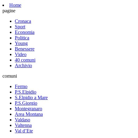
Home
pagine
Cronaca
Sport
Economia
Politica
Young
Benessere
Video
40 comuni
Archivio
comuni
Fermo
P.S.Elpidio
S.Elpidio a Mare
P.S.Giorgio
Montegranaro
Area Montana
Valdaso
Valtenna
Val d’Ete