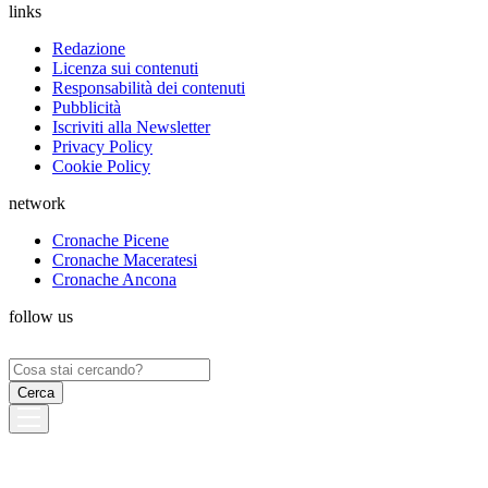
links
Redazione
Licenza sui contenuti
Responsabilità dei contenuti
Pubblicità
Iscriviti alla Newsletter
Privacy Policy
Cookie Policy
network
Cronache Picene
Cronache Maceratesi
Cronache Ancona
follow us
Ricerca
per: