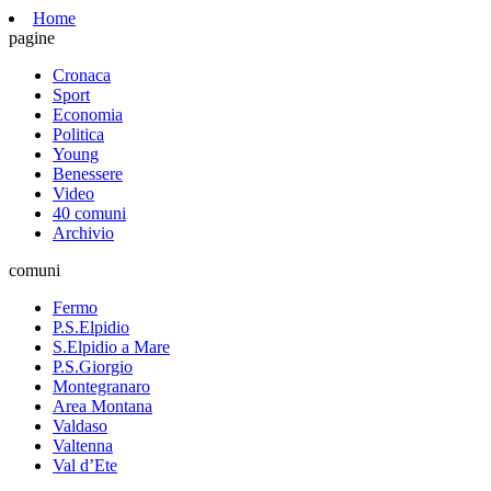
Home
pagine
Cronaca
Sport
Economia
Politica
Young
Benessere
Video
40 comuni
Archivio
comuni
Fermo
P.S.Elpidio
S.Elpidio a Mare
P.S.Giorgio
Montegranaro
Area Montana
Valdaso
Valtenna
Val d’Ete