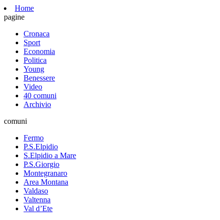
Home
pagine
Cronaca
Sport
Economia
Politica
Young
Benessere
Video
40 comuni
Archivio
comuni
Fermo
P.S.Elpidio
S.Elpidio a Mare
P.S.Giorgio
Montegranaro
Area Montana
Valdaso
Valtenna
Val d’Ete