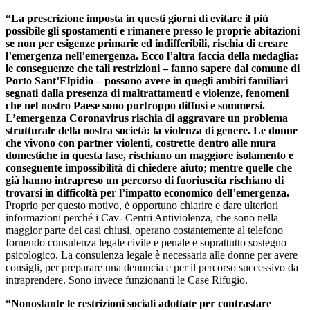
“La prescrizione imposta in questi giorni di evitare il più
possibile gli spostamenti e rimanere presso le proprie abitazioni
se non per esigenze primarie ed indifferibili, rischia di creare
l’emergenza nell’emergenza. Ecco l’altra faccia della medaglia:
le conseguenze che tali restrizioni – fanno sapere dal comune di
Porto Sant’Elpidio – possono avere in quegli ambiti familiari
segnati dalla presenza di maltrattamenti e violenze, fenomeni
che nel nostro Paese sono purtroppo diffusi e sommersi.
L’emergenza Coronavirus rischia di aggravare un problema
strutturale della nostra società: la violenza di genere. Le donne
che vivono con partner violenti, costrette dentro alle mura
domestiche in questa fase, rischiano un maggiore isolamento e
conseguente impossibilità di chiedere aiuto; mentre quelle che
già hanno intrapreso un percorso di fuoriuscita rischiano di
trovarsi in difficoltà per l’impatto economico dell’emergenza.
Proprio per questo motivo, è opportuno chiarire e dare ulteriori
informazioni perché i Cav- Centri Antiviolenza, che sono nella
maggior parte dei casi chiusi, operano costantemente al telefono
fornendo consulenza legale civile e penale e soprattutto sostegno
psicologico. La consulenza legale è necessaria alle donne per avere
consigli, per preparare una denuncia e per il percorso successivo da
intraprendere. Sono invece funzionanti le Case Rifugio.
“Nonostante le restrizioni sociali adottate per contrastare