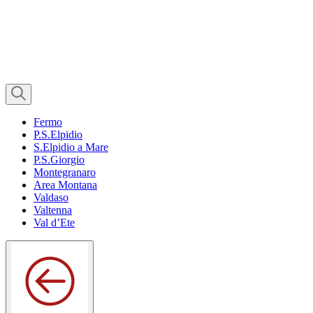
Fermo
P.S.Elpidio
S.Elpidio a Mare
P.S.Giorgio
Montegranaro
Area Montana
Valdaso
Valtenna
Val d’Ete