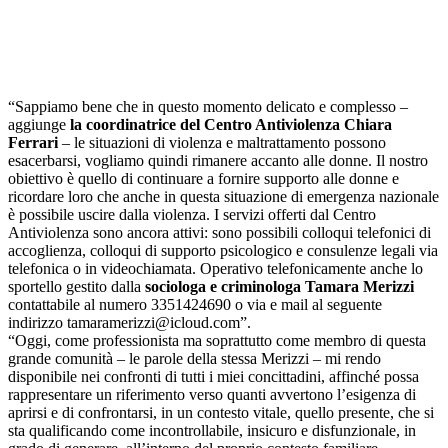
“Sappiamo bene che in questo momento delicato e complesso –
aggiunge
la coordinatrice del Centro Antiviolenza Chiara
Ferrari
– le situazioni di violenza e maltrattamento possono
esacerbarsi, vogliamo quindi rimanere accanto alle donne. Il nostro
obiettivo è quello di continuare a fornire supporto alle donne e
ricordare loro che anche in questa situazione di emergenza nazionale
è possibile uscire dalla violenza. I servizi offerti dal Centro
Antiviolenza sono ancora attivi: sono possibili colloqui telefonici di
accoglienza, colloqui di supporto psicologico e consulenze legali via
telefonica o in videochiamata. Operativo telefonicamente anche lo
sportello gestito dalla
sociologa e criminologa Tamara Merizzi
contattabile al numero 3351424690 o via e mail al seguente
indirizzo tamaramerizzi@icloud.com”.
“Oggi, come professionista ma soprattutto come membro di questa
grande comunità – le parole della stessa Merizzi – mi rendo
disponibile nei confronti di tutti i miei concittadini, affinché possa
rappresentare un riferimento verso quanti avvertono l’esigenza di
aprirsi e di confrontarsi, in un contesto vitale, quello presente, che si
sta qualificando come incontrollabile, insicuro e disfunzionale, in