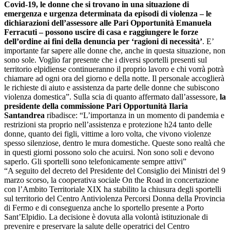
Covid-19, le donne che si trovano in una situazione di
emergenza e urgenza determinata da episodi di violenza – le
dichiarazioni dell’assessore alle Pari Opportunità Emanuela
Ferracuti – possono uscire di casa e raggiungere le forze
dell’ordine ai fini della denuncia per ‘ragioni di necessità’
. E’
importante far sapere alle donne che, anche in questa situazione, non
sono sole. Voglio far presente che i diversi sportelli presenti sul
territorio elpidiense continueranno il proprio lavoro e chi vorrà potrà
chiamare ad ogni ora del giorno e della notte. Il personale accoglierà
le richieste di aiuto e assistenza da parte delle donne che subiscono
violenza domestica”. Sulla scia di quanto affermato dall’assessore,
la
presidente della commissione Pari Opportunità Ilaria
Santandrea
ribadisce: “L’importanza in un momento di pandemia e
restrizioni sta proprio nell’assistenza e protezione h24 tanto delle
donne, quanto dei figli, vittime a loro volta, che vivono violenze
spesso silenziose, dentro le mura domestiche. Queste sono realtà che
in questi giorni possono solo che acuirsi. Non sono soli e devono
saperlo. Gli sportelli sono telefonicamente sempre attivi”
“A seguito del decreto del Presidente del Consiglio dei Ministri del 9
marzo scorso, la cooperativa sociale On the Road in concertazione
con l’Ambito Territoriale XIX ha stabilito la chiusura degli sportelli
sul territorio del Centro Antiviolenza Percorsi Donna della Provincia
di Fermo e di conseguenza anche lo sportello presente a Porto
Sant’Elpidio. La decisione è dovuta alla volontà istituzionale di
prevenire e preservare la salute delle operatrici del Centro