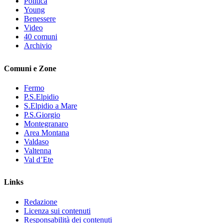
Politica
Young
Benessere
Video
40 comuni
Archivio
Comuni e Zone
Fermo
P.S.Elpidio
S.Elpidio a Mare
P.S.Giorgio
Montegranaro
Area Montana
Valdaso
Valtenna
Val d’Ete
Links
Redazione
Licenza sui contenuti
Responsabilità dei contenuti