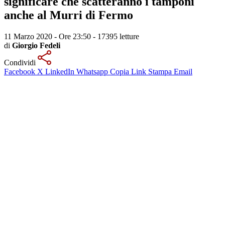
significare che scatteranno i tamponi
anche al Murri di Fermo
11 Marzo 2020 - Ore 23:50
-
17395 letture
di
Giorgio Fedeli
Condividi
Facebook
X
LinkedIn
Whatsapp
Copia Link
Stampa
Email