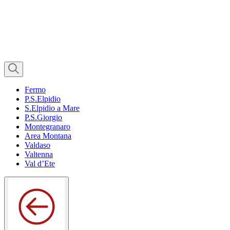
Fermo
P.S.Elpidio
S.Elpidio a Mare
P.S.Giorgio
Montegranaro
Area Montana
Valdaso
Valtenna
Val d’Ete