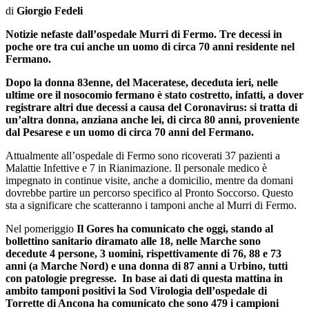
di
Giorgio Fedeli
Notizie nefaste dall’ospedale Murri di Fermo. Tre decessi in
poche ore tra cui anche un uomo di circa 70 anni residente nel
Fermano.
Dopo la donna 83enne, del Maceratese, deceduta ieri, nelle
ultime ore il nosocomio fermano è stato costretto, infatti, a dover
registrare altri due decessi a causa del Coronavirus: si tratta di
un’altra donna, anziana anche lei, di circa 80 anni, proveniente
dal Pesarese e un uomo di circa 70 anni del Fermano.
Attualmente all’ospedale di Fermo sono ricoverati 37 pazienti a
Malattie Infettive e 7 in Rianimazione. Il personale medico è
impegnato in continue visite, anche a domicilio, mentre da domani
dovrebbe partire un percorso specifico al Pronto Soccorso. Questo
sta a significare che scatteranno i tamponi anche al Murri di Fermo.
Nel pomeriggio
Il Gores ha comunicato che oggi, stando al
bollettino sanitario diramato alle 18, nelle Marche sono
decedute 4 persone, 3 uomini, rispettivamente di 76, 88 e 73
anni (a Marche Nord) e una donna di 87 anni a Urbino, tutti
con patologie pregresse. In base ai dati di questa mattina in
ambito tamponi positivi la Sod Virologia dell’ospedale di
Torrette di Ancona ha comunicato che sono 479 i campioni