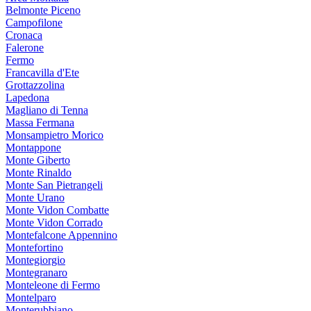
Belmonte Piceno
Campofilone
Cronaca
Falerone
Fermo
Francavilla d'Ete
Grottazzolina
Lapedona
Magliano di Tenna
Massa Fermana
Monsampietro Morico
Montappone
Monte Giberto
Monte Rinaldo
Monte San Pietrangeli
Monte Urano
Monte Vidon Combatte
Monte Vidon Corrado
Montefalcone Appennino
Montefortino
Montegiorgio
Montegranaro
Monteleone di Fermo
Montelparo
Monterubbiano