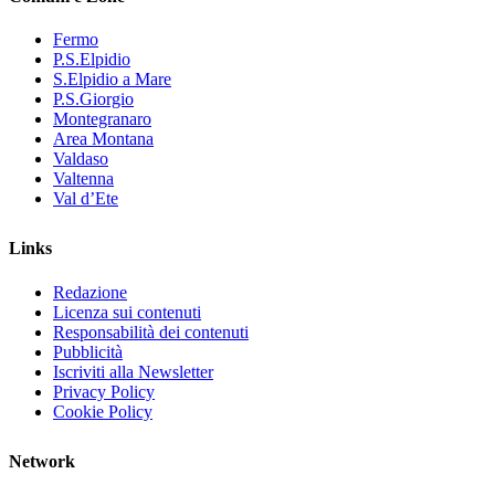
Fermo
P.S.Elpidio
S.Elpidio a Mare
P.S.Giorgio
Montegranaro
Area Montana
Valdaso
Valtenna
Val d’Ete
Links
Redazione
Licenza sui contenuti
Responsabilità dei contenuti
Pubblicità
Iscriviti alla Newsletter
Privacy Policy
Cookie Policy
Network