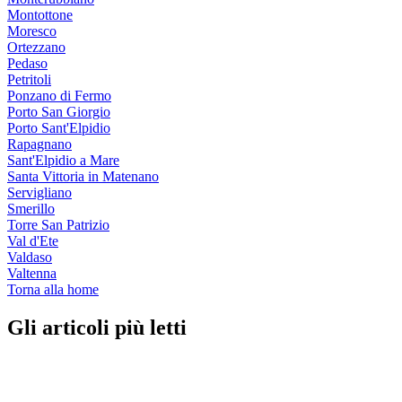
Montottone
Moresco
Ortezzano
Pedaso
Petritoli
Ponzano di Fermo
Porto San Giorgio
Porto Sant'Elpidio
Rapagnano
Sant'Elpidio a Mare
Santa Vittoria in Matenano
Servigliano
Smerillo
Torre San Patrizio
Val d'Ete
Valdaso
Valtenna
Torna alla home
Gli articoli più letti