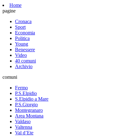
Home
pagine
Cronaca
Sport
Economia
Politica
Young
Benessere
Video
40 comuni
Archivio
comuni
Fermo
P.S.Elpidio
S.Elpidio a Mare
P.S.Giorgio
Montegranaro
Area Montana
Valdaso
Valtenna
Val d’Ete