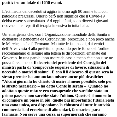
positivi su un totale di 1656 esami.
L’età media dei deceduti si aggira intorno agli 80 anni e tutti con
patologie pregresse. Questo però non significa che il Covid-19
debba essere sottovalutato. Ad oggi infatti, sono diversi i giovani
ricoverati nei reparti di terapia intensiva in tutta Italia.
Un’emergenza che, con l’Organizzazione mondiale della Sanità a
dichiarare la pandemia da Coronavirus, preoccupa e non poco anche
le Marche, anche il Fermano. Ma tutte le istituzioni, dai vertici
dell’Area vasta 4 alla prefettura, passando per le forze dell’ordine
raccomandano di seguire alla lettera le disposizioni emanate dal
Governo. In una parola: non uscire da casa a meno che non si se ne
possa fare a meno.
Il decreto del presidente del Consiglio dei
ministri parla di ‘comprovate esigenze di lavoro, situazioni di
necessità o motivi di salute’. E con il il discorso di questa sera lo
stesso premier ha annunciato misure ancor più drastiche:
“Alcuni giorni fa ho chiesto di uscire il meno possibile, solo per
lo stretto necessario – ha detto Conte in serata – Quando ho
adottato queste misure ero consapevole che sarebbe stato un
primo passo e non sarebbe stato l’ultimo. Questo è il momento
di compiere un passo in più, quello più importante: l’Italia resta
una zona unica, ora disponiamo la chiusura di tutte le attività
commerciali ad eccezione di alimentari, farmacie e para
farmacie. Non serve una corsa ai supermercati che saranno