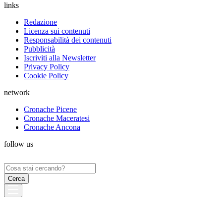
links
Redazione
Licenza sui contenuti
Responsabilità dei contenuti
Pubblicità
Iscriviti alla Newsletter
Privacy Policy
Cookie Policy
network
Cronache Picene
Cronache Maceratesi
Cronache Ancona
follow us
Ricerca
per: