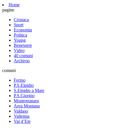
Home
pagine
Cronaca
Sport
Economia
Politica
Young
Benessere
Video
40 comuni
Archivio
comuni
Fermo
P.S.Elpidio
S.Elpidio a Mare
P.S.Giorgio
Montegranaro
Area Montana
Valdaso
Valtenna
Val d’Ete