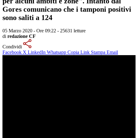
per alcuni ambiti e zone". Intanto dal
Gores comunicano che i tamponi positivi
sono saliti a 124
05 Marzo 2020 - Ore 09:22
-
25631 letture
di
redazione CF
Condividi
Facebook
X
LinkedIn
Whatsapp
Copia Link
Stampa
Email