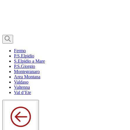
Fermo
P.S.Elpidio
S.Elpidio a Mare
P.S.Giorgio
Montegranaro
Area Montana
Valdaso
Valtenna
Val d’Ete