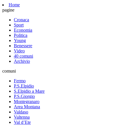
Home
pagine
Cronaca
Sport
Economia
Politica
Young
Benessere
Video
40 comuni
Archivio
comuni
Fermo
P.S.Elpidio
S.Elpidio a Mare
P.S.Giorgio
Montegranaro
Area Montana
Valdaso
Valtenna
Val d’Ete