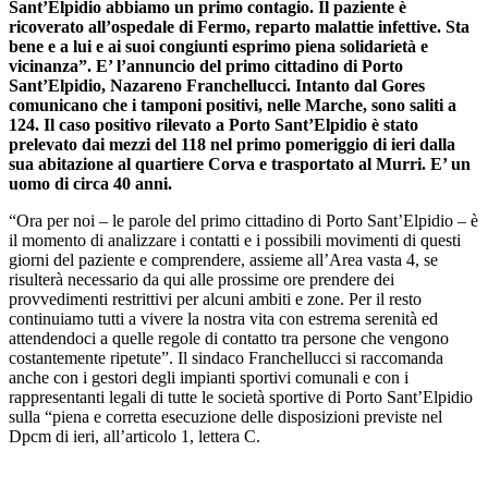
Sant’Elpidio abbiamo un primo contagio. Il paziente è
ricoverato all’ospedale di Fermo, reparto malattie infettive. Sta
bene e a lui e ai suoi congiunti esprimo piena solidarietà e
vicinanza”. E’ l’annuncio del primo cittadino di Porto
Sant’Elpidio, Nazareno Franchellucci. Intanto dal Gores
comunicano che i tamponi positivi, nelle Marche, sono saliti a
124. Il caso positivo rilevato a Porto Sant’Elpidio è stato
prelevato dai mezzi del 118 nel primo pomeriggio di ieri dalla
sua abitazione al quartiere Corva e trasportato al Murri. E’ un
uomo di circa 40 anni.
“Ora per noi – le parole del primo cittadino di Porto Sant’Elpidio – è
il momento di analizzare i contatti e i possibili movimenti di questi
giorni del paziente e comprendere, assieme all’Area vasta 4, se
risulterà necessario da qui alle prossime ore prendere dei
provvedimenti restrittivi per alcuni ambiti e zone. Per il resto
continuiamo tutti a vivere la nostra vita con estrema serenità ed
attendendoci a quelle regole di contatto tra persone che vengono
costantemente ripetute”. Il sindaco Franchellucci si raccomanda
anche con i gestori degli impianti sportivi comunali e con i
rappresentanti legali di tutte le società sportive di Porto Sant’Elpidio
sulla “piena e corretta esecuzione delle disposizioni previste nel
Dpcm di ieri, all’articolo 1, lettera C.