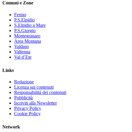
Comuni e Zone
Fermo
P.S.Elpidio
S.Elpidio a Mare
P.S.Giorgio
Montegranaro
Area Montana
Valdaso
Valtenna
Val d’Ete
Links
Redazione
Licenza sui contenuti
Responsabilità dei contenuti
Pubblicità
Iscriviti alla Newsletter
Privacy Policy
Cookie Policy
Network