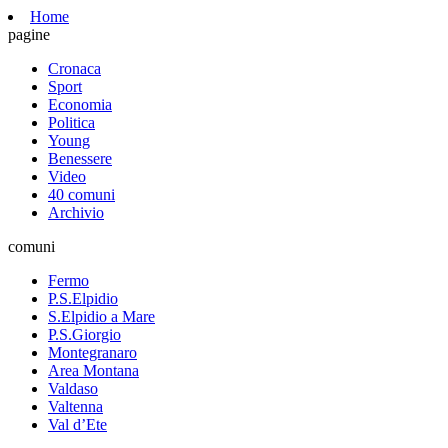
Home
pagine
Cronaca
Sport
Economia
Politica
Young
Benessere
Video
40 comuni
Archivio
comuni
Fermo
P.S.Elpidio
S.Elpidio a Mare
P.S.Giorgio
Montegranaro
Area Montana
Valdaso
Valtenna
Val d’Ete