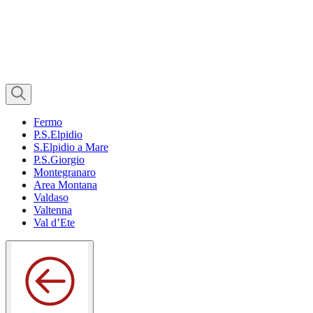
Fermo
P.S.Elpidio
S.Elpidio a Mare
P.S.Giorgio
Montegranaro
Area Montana
Valdaso
Valtenna
Val d’Ete