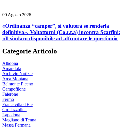
09 Agosto 2026
«Ordinanza “camper”, si valuterà se renderla
definitiva». Voltattorni (Co.r.t.a) incontra Scarfini:
«Il sindaco disponibile ad affrontare le questioni»
Categorie Articolo
Altidona
Amandola
Archivio Notizie
Area Montana
Belmonte Piceno
Campofilone
Falerone
Fermo
Francavilla d'Ete
Grottazzolina
Lapedona
Magliano di Tenna
Massa Fermana