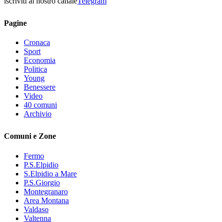
iscriviti al nostro canale
Telegram
Pagine
Cronaca
Sport
Economia
Politica
Young
Benessere
Video
40 comuni
Archivio
Comuni e Zone
Fermo
P.S.Elpidio
S.Elpidio a Mare
P.S.Giorgio
Montegranaro
Area Montana
Valdaso
Valtenna