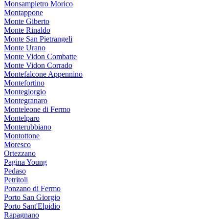
Monsampietro Morico
Montappone
Monte Giberto
Monte Rinaldo
Monte San Pietrangeli
Monte Urano
Monte Vidon Combatte
Monte Vidon Corrado
Montefalcone Appennino
Montefortino
Montegiorgio
Montegranaro
Monteleone di Fermo
Montelparo
Monterubbiano
Montottone
Moresco
Ortezzano
Pagina Young
Pedaso
Petritoli
Ponzano di Fermo
Porto San Giorgio
Porto Sant'Elpidio
Rapagnano