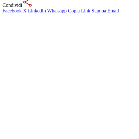
Condividi
Facebook
X
LinkedIn
Whatsapp
Copia Link
Stampa
Email