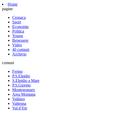
Home
pagine
Cronaca
Sport
Economia
Politica
Young
Benessere
Video
40 comuni
Archivio
comuni
Fermo
P.S.Elpidio
S.Elpidio a Mare
P.S.Giorgio
Montegranaro
Area Montana
Valdaso
Valtenna
Val d’Ete