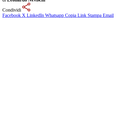
Condividi
Facebook
X
LinkedIn
Whatsapp
Copia Link
Stampa
Email