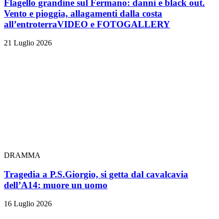
Flagello grandine sul Fermano: danni e black out.
Vento e pioggia, allagamenti dalla costa
all’entroterra
VIDEO e FOTOGALLERY
21 Luglio 2026
DRAMMA
Tragedia a P.S.Giorgio, si getta dal cavalcavia
dell’A14: muore un uomo
16 Luglio 2026