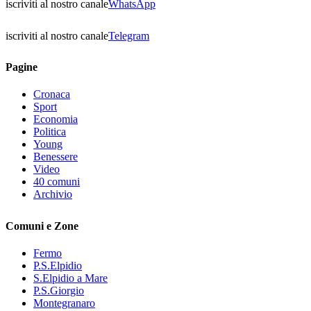
iscriviti al nostro canale
WhatsApp
iscriviti al nostro canale
Telegram
Pagine
Cronaca
Sport
Economia
Politica
Young
Benessere
Video
40 comuni
Archivio
Comuni e Zone
Fermo
P.S.Elpidio
S.Elpidio a Mare
P.S.Giorgio
Montegranaro