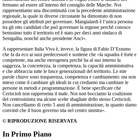
fermano ad essere all’interno del consiglio delle Marche. Noi
rappresentiamo una discontinuità con la precedente amministrazione
regionale, la quale in diverse circostante ha dimostrato di non
possedere gli attributi per governare. Mangialardi è l’unica persona
tra gli otto candidati che può governare la regione perché conosce
benissimo tutto il territorio ed è stato per dieci anni sindaco di
Senigallia, nonché anche presidente Anci».
A rappresentare Italia Viva è, invece, la figura di Fabio D’Erasmo
che fa da eco ai suoi predecessori e sostiene che «la squadra è forte e
competente, ma anche eterogenea perché ha al suo interno la
saggezza, la concretezza, la competenza, la capacità amministrativa
e che abbraccia tutte le fasce generazionali del territorio. Le mie
parole chiave sono trasparenza, competenza e cambiamento: ma non
inteso come il cambiare gli ideali in cui crediamo ma cambiare le
persone in metodi e programmazione. È bene specificare che
Ceriscioli non rappresenta il male. Noi non bocciamo la coalizione
del centrosinistra ma alcune scelte sbagliate dello stesso Ceriscioli.
Non cancelliamo di certo 5 anni di amministrazione, in quanto siamo
convinti che il buon governo stia nel centro sinistra».
© RIPRODUZIONE RISERVATA
In Primo Piano