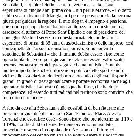
Sebastiani, la quale si definisce una «veterana» data la sua
esperienza di cinque anni prima con Uniti per le Marche. «Ho detto
subito sì al richiamo di Mangialardi perché penso che sia la persona
giusta per guidare la regione. Il mio slogan è impegno e passione,
che sono i principi che mi hanno caratterizzato in questi anni da
assessore al turismo di Porto Sant’Elpidio e ora di presidente del
consiglio. Metto al servizio di questa tornata elettorale la mia
esperienza di ormai di 35 anni di associazionismo delle imprese, così
come quella dell’associazionismo sportivo. Sono convinta –
sottolinea la Sebastiani – che il turismo debba essere visto come
opportunità di lavoro per i giovani e debbano essere valorizzati i
percorsi enogastronomici, paesaggistici e naturalistici. Sarebbe
inoltre importante anche rinforzare la politica dello sport stando
vicino alle associazioni del territorio e creando degli eventi sportivi
grandi, in grado di destagionalizzare e portare economia anche agli
operatori turistici. La nostra è una squadra forte, che ha delle
competenze, ed essendo tutti radicati nel territorio sono convinta che
potremmo fare bene».
A fare da eco alla Sebastiani sulla possibilità di ben figurare alle
prossime regionali è il sindaco di Sant’Elpidio a Mare, Alessio
Terrenzi che esordisce così: «Sono sicuro che prenderemo tra il 10 e
il 19%, non ho dubbi che nel fermano avremo un risultato
importante e saremo in doppia cifra. Noi siamo il futuro ed il
rinnovamento del centro sinistra e io voglio essere il sindaco del