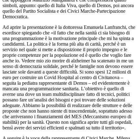
simboli, appunto: quello di Italia Viva, quello di Demos, poi ancora
quello del Partito Socialista e dei Civici Marche-Partecipazione
Democratica.
Ad aprire la presentazione è la dottoressa Emanuela Lanfranchi, che
esordisce spiegando che «il fatto che nella sanità ci sia bisogno di
una programmazione è la motivazione principale che mi ha spinta a
candidarmi. La politica è la forma più alta di carità, perché è un
servizio nel quale si mette a disposizione il proprio impegno e le
proprie competenze per la popolazione ed è quello che voglio fare
anche io. Vedere mio zio morire di alzheimer ha scatenato in me un
senso di democrazia solidale, perché le famiglie non devono essere
lasciate sole davanti a queste difficoltà. Si sono spesi 12 milioni di
euro per costruire un Covid Hospital al centro di Civitanova –
seguita la pediatra rappresentante di Demos – ed evidentemente è
mancata una programmazione sanitaria. L’obiettivo è quello di
averne una dove un team multidisciplinare fatto di tecnici, politici
possano fare un’analisi dei bisogni e poi trovare delle soluzioni
adeguate. Abbiamo la possibilità di realizzare delle strutture e delle
proposte che non hanno niente di trascendentale, soprattuto adesso
che arriveranno i finanziamenti del MES (Meccanismo europeo di
stabilità) per la sanità. Questo non significa aprire tutti gli ospedali,
bensì avere dei servizi efficienti e spalmati su tutto il territorio».
A seguire è la voce della rappresentante di Civici Marche, Milena