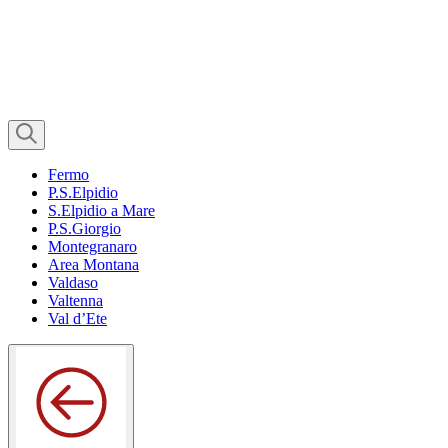
Fermo
P.S.Elpidio
S.Elpidio a Mare
P.S.Giorgio
Montegranaro
Area Montana
Valdaso
Valtenna
Val d’Ete