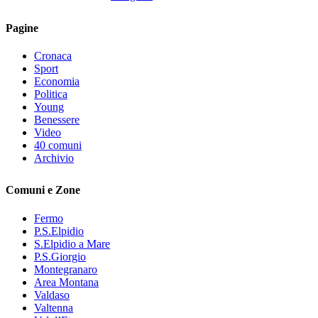
Pagine
Cronaca
Sport
Economia
Politica
Young
Benessere
Video
40 comuni
Archivio
Comuni e Zone
Fermo
P.S.Elpidio
S.Elpidio a Mare
P.S.Giorgio
Montegranaro
Area Montana
Valdaso
Valtenna