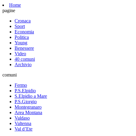
Home
pagine
Cronaca
Sport
Economia
Politica
Young
Benessere
Video
40 comuni
Archivio
comuni
Fermo
P.S.Elpidio
S.Elpidio a Mare
P.S.Giorgio
Montegranaro
Area Montana
Valdaso
Valtenna
Val d’Ete