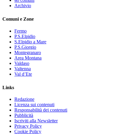
40 comuni
Archivio
Comuni e Zone
Fermo
P.S.Elpidio
S.Elpidio a Mare
P.S.Giorgio
Montegranaro
Area Montana
Valdaso
Valtenna
Val d’Ete
Links
Redazione
Licenza sui contenuti
Responsabilità dei contenuti
Pubblicità
Iscriviti alla Newsletter
Privacy Policy
Cookie Policy