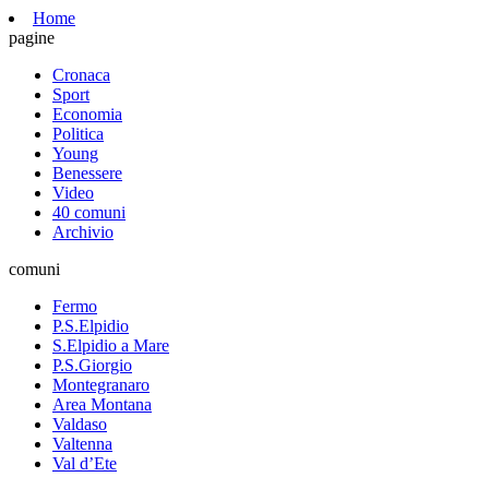
Home
pagine
Cronaca
Sport
Economia
Politica
Young
Benessere
Video
40 comuni
Archivio
comuni
Fermo
P.S.Elpidio
S.Elpidio a Mare
P.S.Giorgio
Montegranaro
Area Montana
Valdaso
Valtenna
Val d’Ete