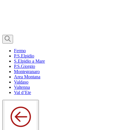
Fermo
P.S.Elpidio
S.Elpidio a Mare
P.S.Giorgio
Montegranaro
Area Montana
Valdaso
Valtenna
Val d’Ete