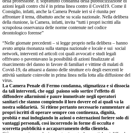
della professione. E soprattutto condanna della pubblicizzazione di
azioni legali contro chi è in prima linea contro il Covid19. Come il
Consiglio, infatti, anche la Camera Penale ieri si è riunita per
affrontare il tema, dibattuto anche su scala nazionale. Nella delibera
della riunione, la Camera, infatti, invita “tutti i propri iscritti alla
scrupolosa osservanza delle norme contenute nel codice
deontologico forense”
“Nelle giornate precedenti – si legge proprio nella delibera – hanno
avuto ampia risonanza sulla stampa nazionale e locale e sui social
network, interventi ed articoli coi quali avvocati e studi legali
offrivano o paventavano la possibilità di azioni finalizzate al
risarcimento del danno in favore di familiari e vittime di malati di
Covid-19, da attuarsi a danno delle strutture e/o degli esercenti le
attività sanitarie coinvolte in prima linea nella lotta alla diffusione del
virus.
La Camera Penale di Fermo condanna, stigmatizza e si dissocia
da tali interventi, che oggi paiono solo sortire l’effetto di
diffondere allarmismi e paure immotivate negli operatori
sanitari che stanno compiendo il loro dovere ed ai quali va la
nostra solidarietà. Si ritiene pertanto necessario rammentare ai
propri iscritti di operare sempre con continenza, dignità,
probità e mai indugiando in azioni o esternazioni foriere solo di
vantaggi personali, così incorrendo in forme di occulta e
scorretta pubblicità o accaparramento della clientela.