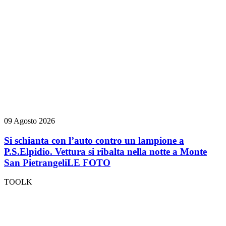
09 Agosto 2026
Si schianta con l’auto contro un lampione a
P.S.Elpidio. Vettura si ribalta nella notte a Monte
San Pietrangeli
LE FOTO
TOOLK