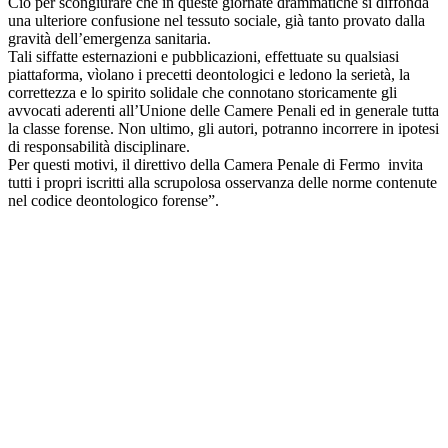
Ciò per scongiurare che in queste giornate drammatiche si diffonda
una ulteriore confusione nel tessuto sociale, già tanto provato dalla
gravità dell’emergenza sanitaria.
Tali siffatte esternazioni e pubblicazioni, effettuate su qualsiasi
piattaforma, vìolano i precetti deontologici e ledono la serietà, la
correttezza e lo spirito solidale che connotano storicamente gli
avvocati aderenti all’Unione delle Camere Penali ed in generale tutta
la classe forense. Non ultimo, gli autori, potranno incorrere in ipotesi
di responsabilità disciplinare.
Per questi motivi, il direttivo della Camera Penale di Fermo invita
tutti i propri iscritti alla scrupolosa osservanza delle norme contenute
nel codice deontologico forense”.